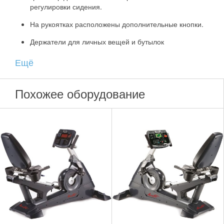
регулировки сидения.
На рукоятках расположены дополнительные кнопки.
Держатели для личных вещей и бутылок
расположены по бокам сидения.
Ещё
Держатель для книги или планшета расположен на
консоли.
Похожее оборудование
Компенсаторы неровности пола.
Для удобного перемещения тренажера
предусмотрены транспортировочные колесики.