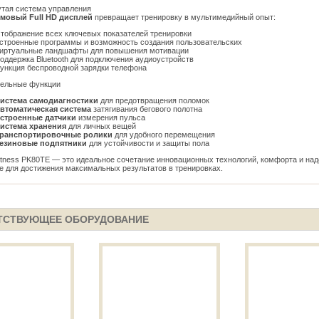
тая система управления
ймовый Full HD дисплей
превращает тренировку в мультимедийный опыт:
тображение всех ключевых показателей тренировки
строенные программы и возможность создания пользовательских
иртуальные ландшафты для повышения мотивации
оддержка Bluetooth для подключения аудиоустройств
ункция беспроводной зарядки телефона
тельные функции
истема самодиагностики
для предотвращения поломок
втоматическая система
затягивания бегового полотна
строенные датчики
измерения пульса
истема хранения
для личных вещей
ранспортировочные ролики
для удобного перемещения
езиновые подпятники
для устойчивости и защиты пола
tness PK80TE — это идеальное сочетание инновационных технологий, комфорта и над
е для достижения максимальных результатов в тренировках.
ТСТВУЮЩЕЕ ОБОРУДОВАНИЕ