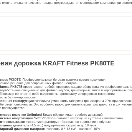
е окончательная стоимость товара, подтверждаются менеджером компании при офор
овая дорожка KRAFT Fitness PK80TE
tness PK80TE: Профессиональная беговая дорожка нового поколения
онное решение для современных фитнес-центров
itness PK80TE
представляет собой передовое кардио-оборудование профессионально
разработанное специально для фитнес-клубов, тренажерных залов и корпоративных с
 Тренажер сочетает в себе надежность, эргономику и передовые технологии.
ость без компромиссов
ионная конструкция
позволила уменьшить габариты тренажера на 20% при сохране
беговой поверхности. Это особенно важно для оптимизации пространства в фитнес-це
е преимущества
еговое полотно Unlimited Space
обеспечивает свободу движений
истема амортизации Soft Vibration
снижает нагрузку на суставы и позвоночник
нтискользящее покрытие
гарантирует безопасное сцепление с обувью
ощный двигатель
(4,5 л.с.) поддерживает скорость до 18 км/ч
ирокий диапазон настроек
: скорость 0,8-18 км/ч, наклон 0-16%