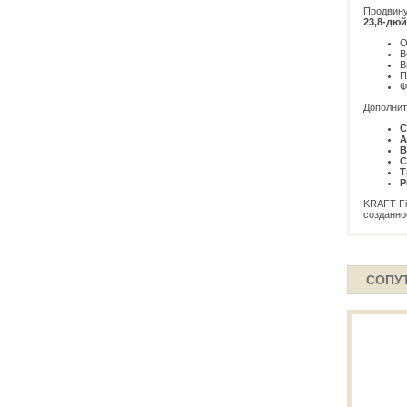
Продвину
23,8-дю
О
В
В
П
Ф
Дополни
С
А
В
С
Т
Р
KRAFT Fi
созданно
СОПУ