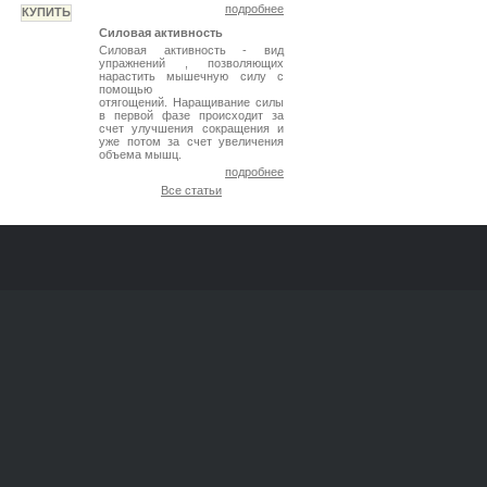
подробнее
Силовая активность
Силовая активность - вид
упражнений , позволяющих
нарастить мышечную силу с
помощью
отягощений. Наращивание силы
в первой фазе происходит за
счет улучшения сокращения и
уже потом за счет увеличения
объема мышц.
подробнее
Все статьи