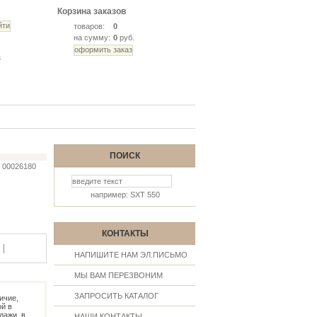
Корзина заказов
товаров:
0
на сумму:
0
руб.
ь
ПОИСК
00026180
например: SXT 550
КОНТАКТЫ
|
НАПИШИТЕ НАМ ЭЛ.ПИСЬМО
МЫ ВАМ ПЕРЕЗВОНИМ
ЗАПРОСИТЬ КАТАЛОГ
ичие,
й в
дажи, в
НАШИ КОНТАКТЫ