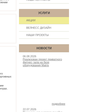
млении
УСЛУГИ
АКЦИИ
ВЕЛНЕСС ДИЗАЙН
НАШИ ПРОЕКТЫ
НОВОСТИ
06.08.2026
Реализован проект приватного
фитнес-зала на базе
оборудования Matrix
го
портивных
нии
нтрах.
подробнее
22.07.2026