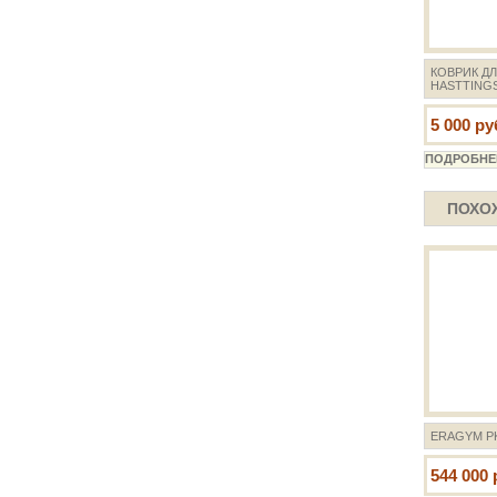
КОВРИК Д
HASTTING
5 000 ру
ПОХО
ERAGYM PK
544 000 