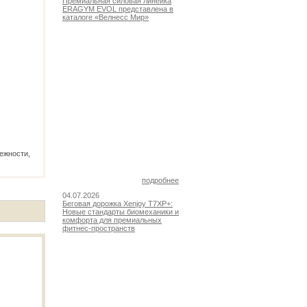
Премиальная силовая линейка
ERAGYM EVOL представлена в
каталоге «Велнесс Мир»
ежности,
подробнее
04.07.2026
Беговая дорожка Xenjoy T7XP+:
Новые стандарты биомеханики и
комфорта для премиальных
фитнес-пространств