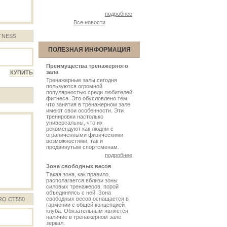
подробнее
Все новости
ITNESS
ПОЛЕЗНАЯ ИНФОРМАЦИЯ
Преимущества тренажерного
зала
Тренажерные залы сегодня
пользуются огромной
популярностью среди любителей
фитнеса. Это обусловлено тем,
что занятия в тренажерном зале
имеют свои особенности. Эти
тренировки настолько
универсальны, что их
рекомендуют как людям с
ограниченными физическими
возможностями, так и
продвинутым спортсменам.
подробнее
Зона свободных весов
Такая зона, как правило,
располагается вблизи зоны
силовых тренажеров, порой
объединяясь с ней. Зона
свободных весов оснащается в
O CT550
гармонии с общей концепцией
клуба. Обязательным является
наличие в тренажерном зале
зеркал.