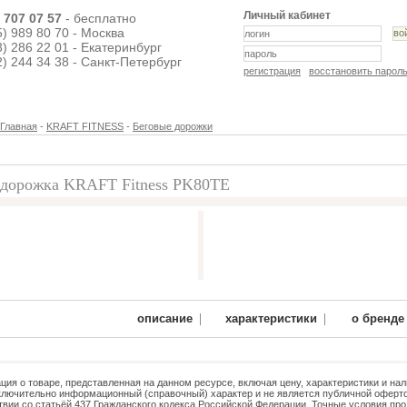
Личный кабинет
) 707 07 57
- бесплатно
5) 989 80 70 - Москва
3) 286 22 01 - Екатеринбург
2) 244 34 38 - Санкт-Петербург
регистрация
восстановить парол
Главная
-
KRAFT FITNESS
-
Беговые дорожки
 дорожка KRAFT Fitness PK80TE
17 649 руб.
|
|
описание
характеристики
о бренде
ия о товаре, представленная на данном ресурсе, включая цену, характеристики и нал
ключительно информационный (справочный) характер и не является публичной оферто
твии со статьёй 437 Гражданского кодекса Российской Федерации. Точные условия про