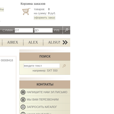
Корзина заказов
товаров:
0
на сумму:
0
руб.
ь
СУММА:
РУБ.
AIREX
ALEX
ALISUN
ALTERG
ALTEZANI
ПОИСК
00008418
например: SXT 550
КОНТАКТЫ
НАПИШИТЕ НАМ ЭЛ.ПИСЬМО
МЫ ВАМ ПЕРЕЗВОНИМ
ЗАПРОСИТЬ КАТАЛОГ