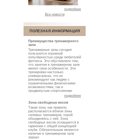
подробнее
Все новости
ПОЛЕЗНАЯ ИНФОРМАЦИЯ
Преимущества тренажерного
зала
Тренажерные залы сегодня
пользуются огромной
популярностью среди любителей
фитнеса. Это обусловлено тем,
что занятия в тренажерном зале
имеют свои особенности. Эти
тренировки настолько
универсальны, что их
рекомендуют как людям с
ограниченными физическими
возможностями, так и
продвинутым спортсменам.
подробнее
Зона свободных весов
Такая зона, как правило,
располагается вблизи зоны
силовых тренажеров, порой
объединяясь с ней. Зона
свободных весов оснащается в
гармонии с общей концепцией
клуба. Обязательным является
наличие в тренажерном зале
зеркал.