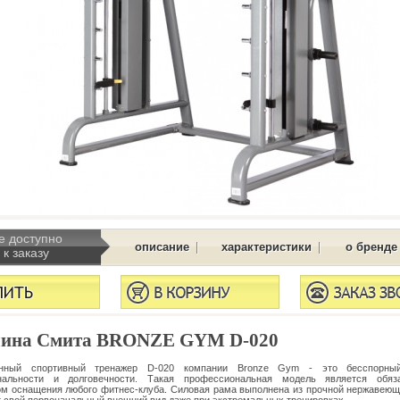
е доступно
|
|
описание
характеристики
о бренде
к заказу
ина Смита BRONZE GYM D-020
нный спортивный тренажер D-020 компании Bronze Gym - это бесспорны
нальности и долговечности. Такая профессиональная модель является обяз
м оснащения любого фитнес-клуба. Силовая рама выполнена из прочной нержавеющ