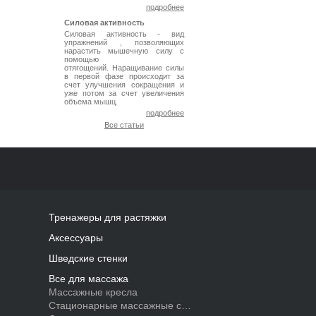
подробнее
Силовая активность
Силовая активность - вид
упражнений , позволяющих
нарастить мышечную силу с
помощью
отягощений. Наращивание силы
в первой фазе происходит за
счет улучшения сокращения и
уже потом за счет увеличения
объема мышц.
подробнее
Все статьи
Тренажеры для растяжки
Аксессуары
Шведские стенки
Все для массажа
Массажные кресла
Стационарные массажные столы