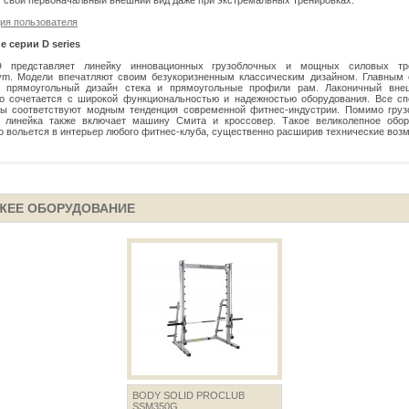
т свой первоначальный внешний вид даже при экстремальных тренировках.
ия пользователя
 серии D series
 представляет линейку инновационных грузоблочных и мощных силовых тр
ym. Модели впечатляют своим безукоризненным классическим дизайном. Главным 
я прямоугольный дизайн стека и прямоугольные профили рам. Лаконичный вне
о сочетается с широкой функциональностью и надежностью оборудования. Все с
ры соответствуют модным тенденция современной фитнес-индустрии. Помимо груз
, линейка также включает машину Смита и кроссовер. Такое великолепное обор
о вольется в интерьер любого фитнес-клуба, существенно расширив технические воз
ЖЕЕ ОБОРУДОВАНИЕ
BODY SOLID PROCLUB
SSM350G