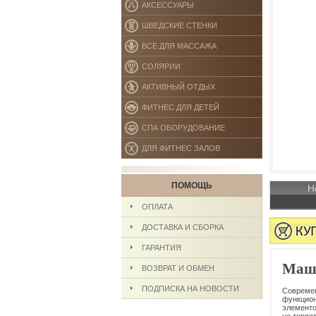
АКСЕССУАРЫ
ШВЕДСКИЕ СТЕНКИ
ВСЕ ДЛЯ МАССАЖА
СОЛЯРИИ
АКТИВНЫЙ ОТДЫХ
ФИТНЕС ДЛЯ ДЕТЕЙ
СПА ОБОРУДОВАНИЕ
ДЛЯ ФИТНЕС ЗАЛОВ
ПОМОЩЬ
Н
ОПЛАТА
ДОСТАВКА И СБОРКА
ГАРАНТИЯ
Маш
ВОЗВРАТ И ОБМЕН
ПОДПИСКА НА НОВОСТИ
Совреме
функцио
элементо