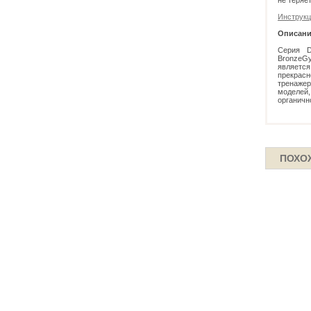
не теряе
Инструкц
Описание
Серия D
BronzeG
являетс
прекрасн
тренаже
моделей
органичн
ПОХО