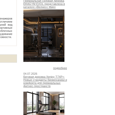
Премиальная силовая линейка
ERAGYM EVOL представлена в
каталоге «Велнесс Мир»
енажеров
отличием
шний вид
портивные
облочных
удование
можности.
подробнее
04.07.2026
Беговая дорожка Xenjoy T7XP+:
Новые стандарты биомеханики и
комфорта для премиальных
фитнес-пространств