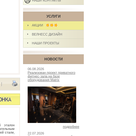
НАШИ КОНТАКТЫ
УСЛУГИ
АКЦИИ
ВЕЛНЕСС ДИЗАЙН
НАШИ ПРОЕКТЫ
НОВОСТИ
06.08.2026
Реализован проект приватного
фитнес-зала на базе
оборудования Matrix
|
й эталон
подробнее
ательным
ей стали,
22.07.2026