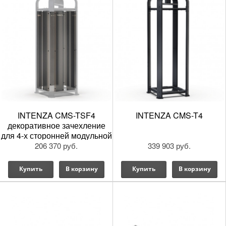
INTENZA CMS-TSF4
INTENZA CMS-T4
декоративное зачехление
для 4-х сторонней модульной
рамы CMS-T4
206 370 руб.
339 903 руб.
Купить
В корзину
Купить
В корзину