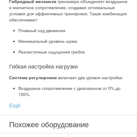
Гибридный механизм
тренажера объединяет воздушное
и магнитное сопротивление, создавая оптимальные
условия для эффективных тренировок. Такая комбинация
обеспечивает:
Плавный ход движения
Минимальный уровень шума
Реалистичные ощущения гребли
Гибкая настройка нагрузки
Система регулировки
включает два уровня настройки:
Воздушное сопротивление с диапазоном от 0% до
100%
Ещё
Трехступенчатая магнитная система
Удобная шайба управления расположена в
непосредственной близости от пользователя, что
Похожее оборудование
позволяет легко менять нагрузку во время тренировки.