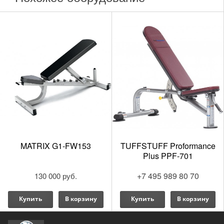
X G1-FW153
TUFFSTUFF Proformance
MATRI
Plus PPF-701
+7 495 989 80 70
 000 руб.
130
В корзину
Купить
В корзину
Купить