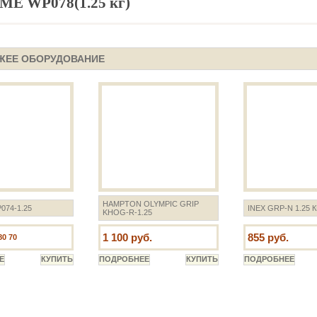
E WP078(1.25 кг)
ЖЕЕ ОБОРУДОВАНИЕ
HAMPTON OLYMPIC GRIP
74-1.25
INEX GRP-N 1.25 К
KHOG-R-1.25
1 100 руб.
855 руб.
80 70