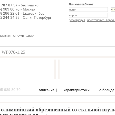
Личный кабинет
) 707 07 57
- бесплатно
5) 989 80 70 - Москва
3) 286 22 01 - Екатеринбург
2) 244 34 38 - Санкт-Петербург
регистрация
восстановить парол
Главная
-
GROME
-
Диски
WP078-1.25
95 989 80 70
|
|
описание
характеристики
о бренде
 олимпийский обрезиненный со стальной втул