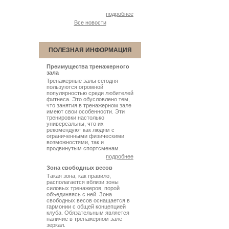
подробнее
Все новости
ПОЛЕЗНАЯ ИНФОРМАЦИЯ
Преимущества тренажерного
зала
Тренажерные залы сегодня
пользуются огромной
популярностью среди любителей
фитнеса. Это обусловлено тем,
что занятия в тренажерном зале
имеют свои особенности. Эти
тренировки настолько
универсальны, что их
рекомендуют как людям с
ограниченными физическими
возможностями, так и
продвинутым спортсменам.
подробнее
Зона свободных весов
Такая зона, как правило,
располагается вблизи зоны
силовых тренажеров, порой
объединяясь с ней. Зона
свободных весов оснащается в
гармонии с общей концепцией
клуба. Обязательным является
наличие в тренажерном зале
зеркал.