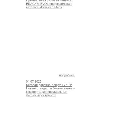
Премиальная силовая линейка
ERAGYM EVOL представлена в
каталоге «Велнесс Мир»
подробнее
04.07.2026
Беговая дорожка Xenjoy T7XP+:
Новые стандарты биомеханики и
комфорта для премиальных
фитнес-пространств