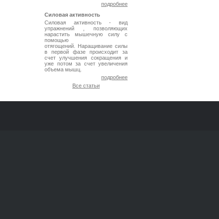
подробнее
Силовая активность
Силовая активность - вид
упражнений , позволяющих
нарастить мышечную силу с
помощью
отягощений. Наращивание силы
в первой фазе происходит за
счет улучшения сокращения и
уже потом за счет увеличения
объема мышц.
подробнее
Все статьи