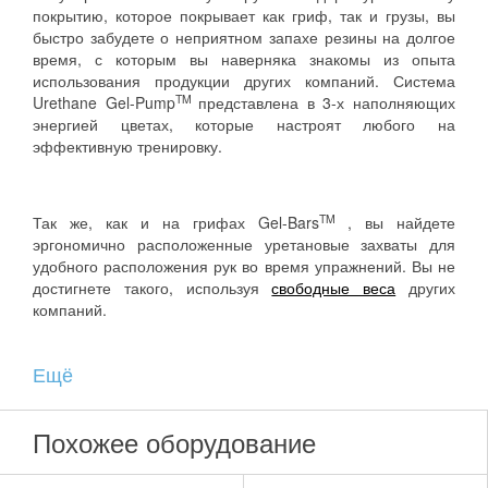
покрытию, которое покрывает как гриф, так и грузы, вы
быстро забудете о неприятном запахе резины на долгое
время, с которым вы наверняка знакомы из опыта
использования продукции других компаний. Система
TM
Urethane Gel-Pump
представлена в 3-х наполняющих
энергией цветах, которые настроят любого на
эффективную тренировку.
TM
Так же, как и на грифах Gel-Bars
, вы найдете
эргономично расположенные уретановые захваты для
удобного расположения рук во время упражнений. Вы не
достигнете такого, используя
свободные веса
других
компаний.
Ещё
Инвестируя в продукцию Hampton, вы можете быть
уверенным, что постоянная замена испорченного
инвентаря для групповых занятий осталась в прошлом.
Похожее оборудование
Благодаря уникальному дизайну набора грузов, пол и
оборудование полностью защищены от повреждений и