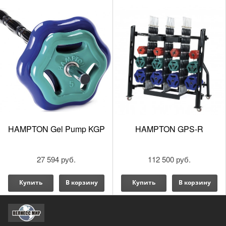
царапин.Hampton гарантирует, вы будете наслаждаться
комфортными эффективными тренировками многие годы.
Гарантия на 2 года – настоящее доказательство
надежного бренда.
TM
Только система Gel-Pump
обеспечивает достижение
максимальных результатов при соблюдении всех
стандартов безопасности. Как и все другие продукты
компании Hampton, система Urethane Gel-
TM
Pump
полностью запатентована.
HAMPTON Gel Pump KGP
HAMPTON GPS-R
27 594 руб.
112 500 руб.
Купить
В корзину
Купить
В корзину