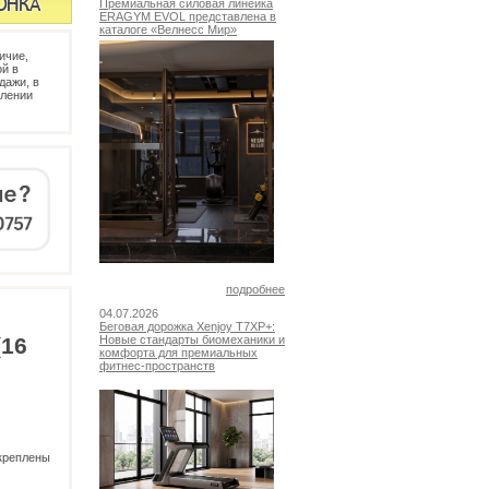
Премиальная силовая линейка
ERAGYM EVOL представлена в
каталоге «Велнесс Мир»
ичие,
й в
дажи, в
млении
подробнее
04.07.2026
Беговая дорожка Xenjoy T7XP+:
(16
Новые стандарты биомеханики и
комфорта для премиальных
фитнес-пространств
икреплены