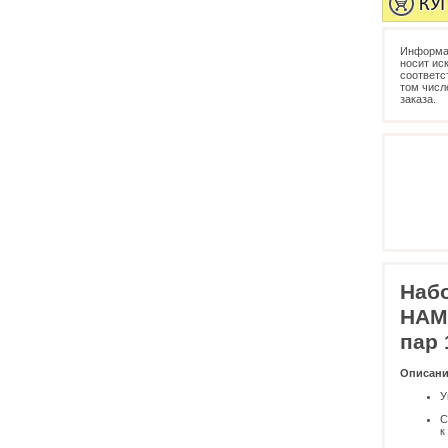
Информац
носит ис
соответс
том числ
заказа.
Наб
HAMP
пар 
Описание
У
С
к