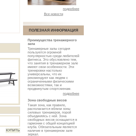
подробнее
Все новости
ПОЛЕЗНАЯ ИНФОРМАЦИЯ
Преимущества тренажерного
зала
Тренажерные залы сегодня
пользуются огромной
популярностью среди любителей
фитнеса. Это обусловлено тем,
что занятия в тренажерном зале
имеют свои особенности. Эти
тренировки настолько
универсальны, что их
рекомендуют как людям с
ограниченными физическими
возможностями, так и
продвинутым спортсменам.
подробнее
Зона свободных весов
Такая зона, как правило,
располагается вблизи зоны
силовых тренажеров, порой
объединяясь с ней. Зона
свободных весов оснащается в
гармонии с общей концепцией
клуба. Обязательным является
наличие в тренажерном зале
зеркал.