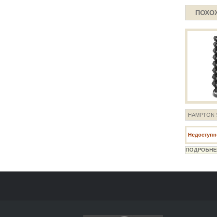
ПОХО
HAMPTON S
Недоступно