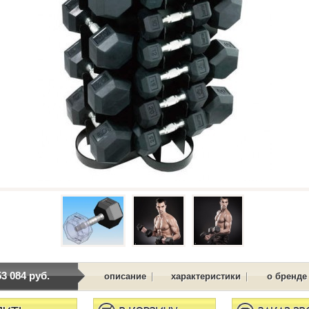
53 084 руб.
|
|
описание
характеристики
о бренде