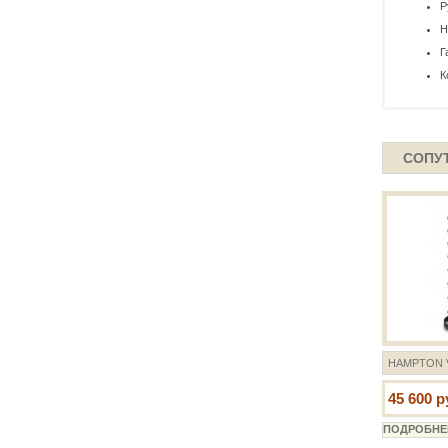
Р
Н
Г
К
СОПУ
HAMPTON V
45 600 р