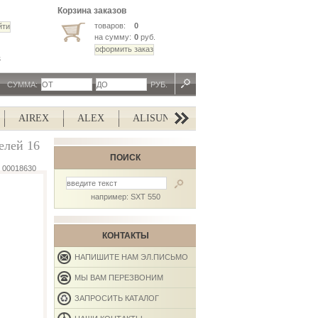
Корзина заказов
товаров:
0
на сумму:
0
руб.
ь
СУММА:
РУБ.
AIREX
ALEX
ALISUN
ALTERG
ALTEZANI
елей 16
ПОИСК
00018630
например: SXT 550
КОНТАКТЫ
НАПИШИТЕ НАМ ЭЛ.ПИСЬМО
МЫ ВАМ ПЕРЕЗВОНИМ
ЗАПРОСИТЬ КАТАЛОГ