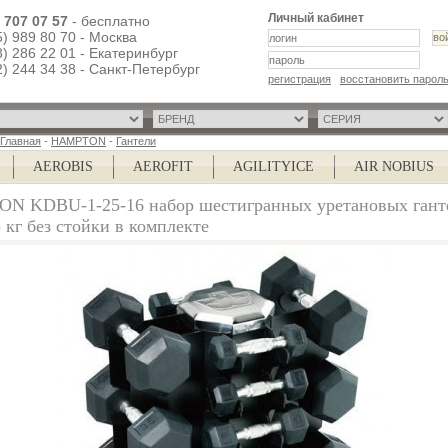
Личный кабинет
) 707 07 57
- бесплатно
5) 989 80 70 - Москва
3) 286 22 01 - Екатеринбург
2) 244 34 38 - Санкт-Петербург
регистрация
восстановить парол
Главная
-
HAMPTON
-
Гантели
AEROBIS
AEROFIT
AGILITYICE
AIR NOBIUS
N KDBU-1-25-16 набор шестигранных уретановых гант
5 кг без стойки в комплекте