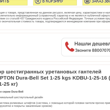
ия о товаре, представленная на данном ресурсе, включая цену, характеристики и нал
ключительно информационный (справочный) характер и не является публичной оферто
твии со статьёй 437 Гражданского кодекса Российской Федерации. Точные условия про
е окончательная стоимость товара, подтверждаются менеджером компании при офор
ор шестигранных уретановых гантелей
TON Dura-Bell Set 1-25 kgs KDBU-1-25-16 
1-25 кг)
 серии Dura-Bell
никальный шестиугольный дизайн
истема роликовых штифтов (система, с помощью которой головки гантели прочно пр
 рукоятке и покрыты закаленным хромом)