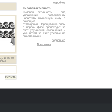
подробнее
Силовая активность
Силовая активность - вид
упражнений , позволяющих
нарастить мышечную силу с
помощью
отягощений. Наращивание силы
в первой фазе происходит за
счет улучшения сокращения и
уже потом за счет увеличения
объема мышц.
подробнее
Все статьи
L-D 55-80
ОЙКИ