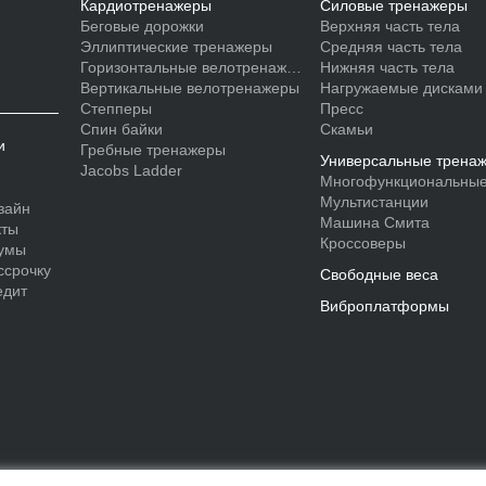
Кардиотренажеры
Силовые тренажеры
Беговые дорожки
Верхняя часть тела
Эллиптические тренажеры
Средняя часть тела
Горизонтальные велотренажеры
Нижняя часть тела
Вертикальные велотренажеры
Нагружаемые дисками
Степперы
Пресс
Спин байки
Скамьи
и
Гребные тренажеры
Универсальные трена
Jacobs Ladder
Многофункциональные
Мультистанции
зайн
Машина Смита
кты
Кроссоверы
умы
ссрочку
Свободные веса
едит
Виброплатформы