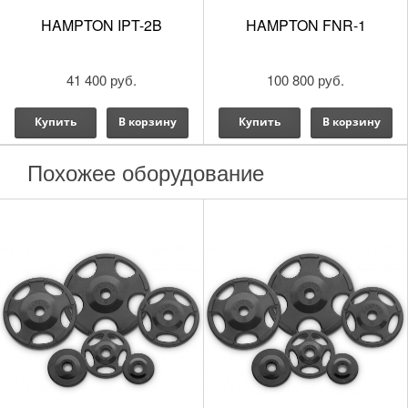
HAMPTON IPT-2B
HAMPTON FNR-1
41 400 руб.
100 800 руб.
Купить
В корзину
Купить
В корзину
Похожее оборудование
Описание серии Olympic Grip
Единственная продукция на европейском рынке,
которая совмещается с грифом с пятью видами
захватов (против защемлений)
Сделаны из чистого уретана или чугуна (Olympic Grip
Iron)
Эргономично изогнутые захваты для удобного