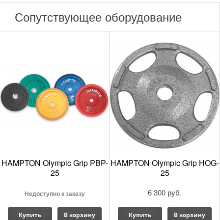
Сопутствующее оборудование
HAMPTON Olympic Grip PBP-
HAMPTON Olympic Grip HOG-
25
25
6 300 руб.
Недоступно к заказу
Каталог силовых тренажеров Hoist Commercial Freewe
Купить
В корзину
Купить
В корзину
Описание серии Commercial Freeweight Line