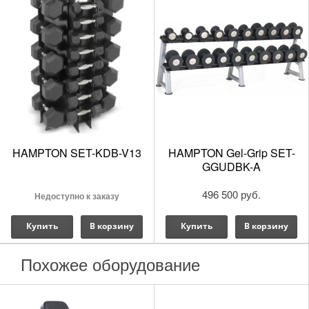
HAMPTON SET-KDB-V13
HAMPTON Gel-Grip SET-
Каталог силовых тренажеров Hoist Commercial Freewe
GGUDBK-A
Описание серии Commercial Freeweight Line
496 500 руб.
Недоступно к заказу
Купить
В корзину
Купить
В корзину
HOIST Fitness CF-Line: Искусство силовой
Похожее оборудование
эстетики