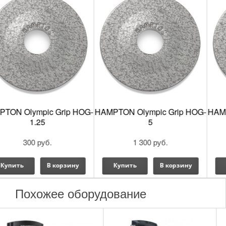
HAMPTON Olympic Grip HOG-
HAMPTON Olympic Grip HOG-
5
2.5
Возможность выполнять упражнения для проработки
нескольких групп грудных мышц обеспечивается
1 300 руб.
600 руб.
многопозиционным хватом рукояток.
Купить
В корзину
Купить
В корзину
Простая регулировка сиденья благодаря храповому
механизму.
Похожее оборудование