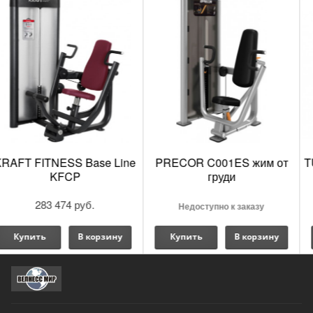
PRECOR C001ES жим от
TUFFSTUFF Cal Gym Series
груди
CG-9503
+7 495 989 80 70
Недоступно к заказу
Купить
В корзину
Купить
В корзину
Каталог силовых тренажеров Roc-It Line Plate-Loaded