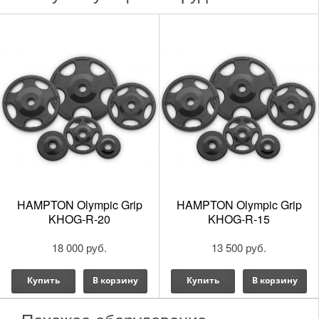
Во время свободных движений корпуса вперед,
усиливающих мускулатуру торса, осуществляется
автоматическая регулировка самовыравнивающихся
рукояток.
HAMPTON Olympic Grip
HAMPTON Olympic Grip
Дополнительное усиление растяжения
KHOG-R-20
KHOG-R-15
трапециевидных и широчайших мышц спины
обеспечивается небольшим наклонным положением
18 000 руб.
13 500 руб.
тела в стартовой позиции.
Купить
В корзину
Купить
В корзину