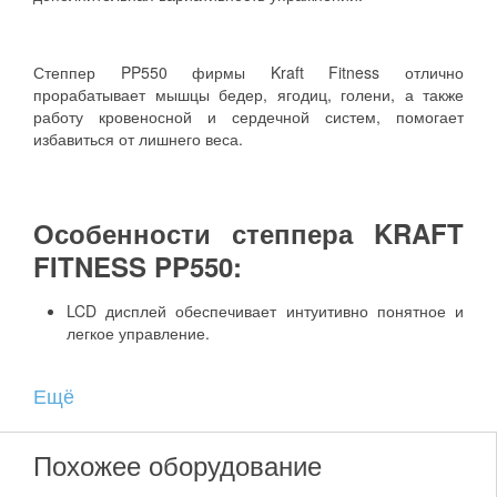
Степпер PP550 фирмы Kraft Fitness отлично
прорабатывает мышцы бедер, ягодиц, голени, а также
работу кровеносной и сердечной систем, помогает
избавиться от лишнего веса.
Особенности степпера KRAFT
FITNESS PP550:
LCD дисплей обеспечивает интуитивно понятное и
легкое управление.
Консоль регулируется по углу наклона для удобства
Ещё
пользователей.
На дублирующих рукоятках расположены сенсорные
Похожее оборудование
датчики измерения пульса.