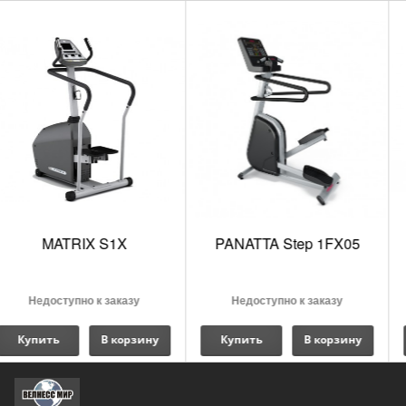
Дополнительная безопасность за счет эргономичных
поручней.
Габаритные педали покрыты нескользящим
материалом и рассчитаны на обувь большого
размера.
Транспортировочные ролики.
Компенсаторы неровности пола.
Держатель для напитков.
PANATTA Step 1FX05
SPIRIT FITNESS XS895
268 900 руб.
Недоступно к заказу
Купить
В корзину
Купить
В корзину