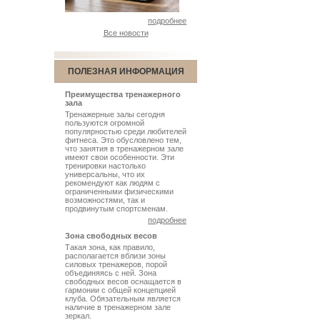
подробнее
Все новости
ПОЛЕЗНАЯ ИНФОРМАЦИЯ
Преимущества тренажерного
зала
Тренажерные залы сегодня
пользуются огромной
популярностью среди любителей
фитнеса. Это обусловлено тем,
что занятия в тренажерном зале
имеют свои особенности. Эти
тренировки настолько
универсальны, что их
рекомендуют как людям с
ограниченными физическими
возможностями, так и
продвинутым спортсменам.
подробнее
Зона свободных весов
Такая зона, как правило,
располагается вблизи зоны
силовых тренажеров, порой
объединяясь с ней. Зона
свободных весов оснащается в
гармонии с общей концепцией
клуба. Обязательным является
наличие в тренажерном зале
зеркал.