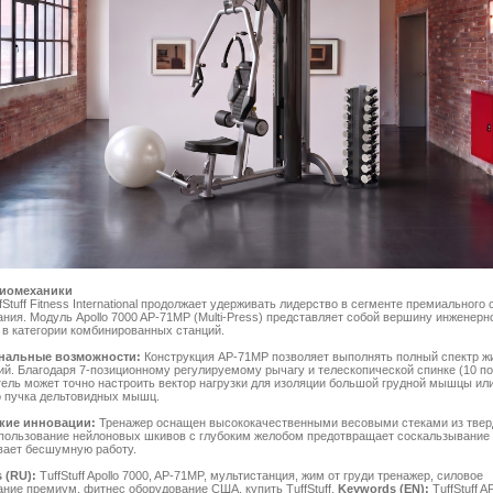
биомеханики
fStuff Fitness International продолжает удерживать лидерство в сегменте премиального 
ния. Модуль Apollo 7000 AP-71MP (Multi-Press) представляет собой вершину инженерн
в категории комбинированных станций.
нальные возможности:
Конструкция AP-71MP позволяет выполнять полный спектр 
й. Благодаря 7-позиционному регулируемому рычагу и телескопической спинке (10 по
ель может точно настроить вектор нагрузки для изоляции большой грудной мышцы ил
о пучка дельтовидных мышц.
кие инновации:
Тренажер оснащен высококачественными весовыми стеками из твер
спользование нейлоновых шкивов с глубоким желобом предотвращает соскальзывание 
вает бесшумную работу.
 (RU):
TuffStuff Apollo 7000, AP-71MP, мультистанция, жим от груди тренажер, силовое
ние премиум, фитнес оборудование США, купить TuffStuff.
Keywords (EN):
TuffStuff A