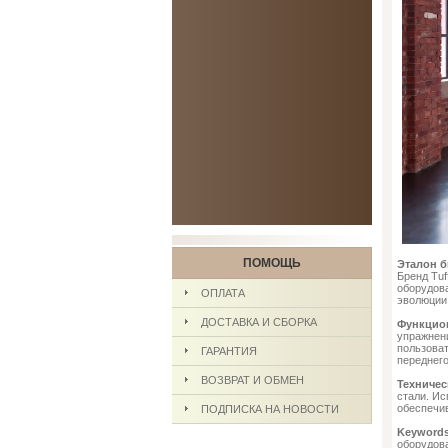
ПОМОЩЬ
Эталон 
Бренд Tuf
оборудова
ОПЛАТА
эволюции 
ДОСТАВКА И СБОРКА
Функцио
упражнени
пользоват
ГАРАНТИЯ
переднег
ВОЗВРАТ И ОБМЕН
Техничес
стали. И
обеспечи
ПОДПИСКА НА НОВОСТИ
Keywords
оборудова