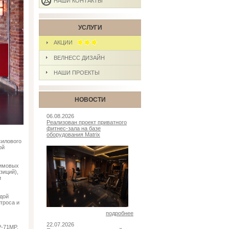
НАШИ КОНТАКТЫ
УСЛУГИ
АКЦИИ
ВЕЛНЕСС ДИЗАЙН
НАШИ ПРОЕКТЫ
НОВОСТИ
06.08.2026
Реализован проект приватного
фитнес-зала на базе
оборудования Matrix
силового
ой
жимовых
зиций),
и
дой
троса и
подробнее
22.07.2026
P-71MP,