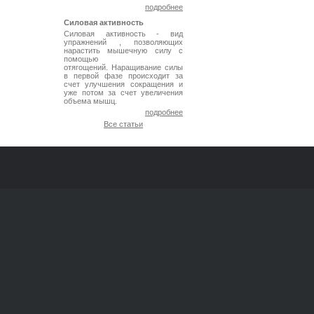
подробнее
Силовая активность
Силовая активность - вид
упражнений , позволяющих
нарастить мышечную силу с
помощью
отягощений. Наращивание силы
в первой фазе происходит за
счет улучшения сокращения и
уже потом за счет увеличения
объема мышц.
подробнее
Все статьи