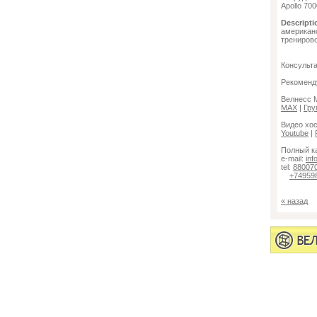
Apollo 700
Descripti
американ
трениров
Консульт
Рекомендуе
Велнесс М
МАХ
|
Гру
Видео хос
Youtube
|
Полный к
e-mail:
inf
tel:
88007
+74959
« назад