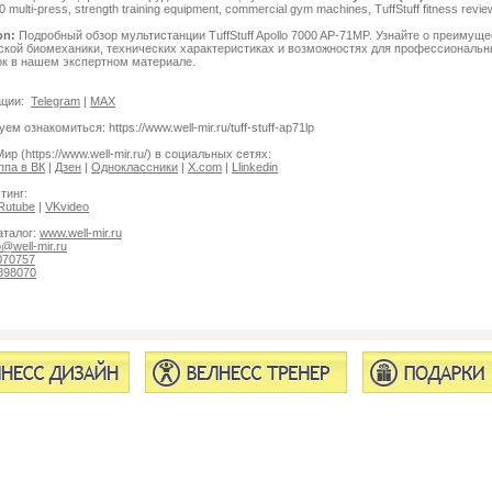
0 multi-press, strength training equipment, commercial gym machines, TuffStuff fitness revie
on:
Подробный обзор мультистанции TuffStuff Apollo 7000 AP-71MP. Узнайте о преимущ
ской биомеханики, технических характеристиках и возможностях для профессиональ
ок в нашем экспертном материале.
ации:
Telegram
|
MAX
м ознакомиться: https://www.well-mir.ru/tuff-stuff-ap71lp
ир (https://www.well-mir.ru/) в социальных сетях:
ппа в ВК
|
Дзен
|
Одноклассники
|
X.com
|
Llinkedin
тинг:
Rutube
|
VKvideo
аталог:
www.well-mir.ru
o@well-mir.ru
070757
898070