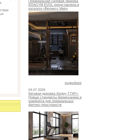
Премиальная силовая линейка
w.
ERAGYM EVOL представлена в
каталоге «Велнесс Мир»
ествах
ных
подробнее
04.07.2026
Беговая дорожка Xenjoy T7XP+:
Новые стандарты биомеханики и
комфорта для премиальных
фитнес-пространств