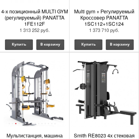
4-х позиционный MULTI GYM
Multi gym + Регулируемый
(регулируемый) PANATTA
Кроссовер PANATTA
1FE112F
1SC112+1SC124
1 313 252 руб.
1 373 710 руб.
Купить
В корзину
Купить
В корзину
Мультистанция, машина
Smith RE8023 4х стековая