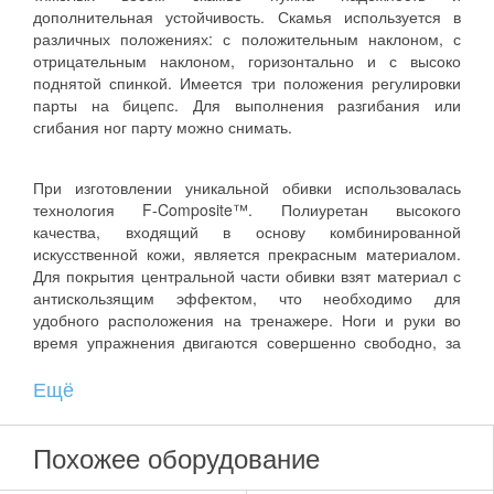
дополнительная устойчивость. Скамья используется в
различных положениях: с положительным наклоном, с
отрицательным наклоном, горизонтально и с высоко
поднятой спинкой. Имеется три положения регулировки
парты на бицепс. Для выполнения разгибания или
сгибания ног парту можно снимать.
При изготовлении уникальной обивки использовалась
технология F-Composite™. Полиуретан высокого
качества, входящий в основу комбинированной
искусственной кожи, является прекрасным материалом.
Для покрытия центральной части обивки взят материал с
антискользящим эффектом, что необходимо для
удобного расположения на тренажере. Ноги и руки во
время упражнения двигаются совершенно свободно, за
счет краев обшитых кожей, имеющей скользящий эффект.
Ещё
Материал обладает хорошей воздухопроницаемостью.
Поверхность спинки и сидения контурное.
Похожее оборудование
Стойка под штангу используется в двух различных
вариантах. Ее можно сочетать со скамьей для жима