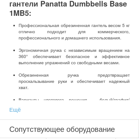
гантели Panatta Dumbbells Base
1MB5:
Профессиональная обрезиненная гантель весом 5 кг
отлично подходит для коммерческого,
профессионального и домашнего использования.
Эргономичная ручка с независимым вращением на
360° обеспечивает безопасное и эффективное
выполнение упражнений со свободными весами.
Обрезиненная ручка предотвращает
проскальзывание руки и обеспечивает надежный
хват.
Варианты цветового решения – белый/графит/
глянцевое серебро/красный с черным. Рукоятка
Ещё
покрыта черной резиной.
Погрешность веса гантели Dumbbells Base 1MB5
Сопутствующее оборудование
бренда Panatta не превышает 5%.