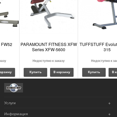
PARAMOUNT FITNESS XFW
TUFFSTUFF Evolution RRC-
Series XFW-5600
315
Недоступно к заказу
Недоступно к заказу
Купить
В корзину
Купить
В корзину
+
Услуги
+
Информация
АКЦИИ