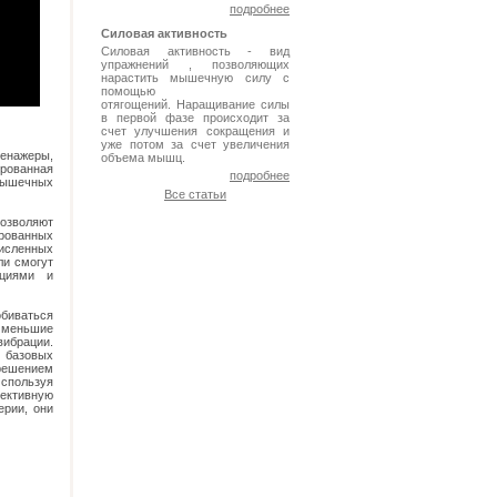
подробнее
Силовая активность
Силовая активность - вид
упражнений , позволяющих
нарастить мышечную силу с
помощью
отягощений. Наращивание силы
в первой фазе происходит за
счет улучшения сокращения и
уже потом за счет увеличения
ренажеры,
объема мышц.
ированная
подробнее
мышечных
Все статьи
озволяют
рованных
исленных
ли смогут
кциями и
обиваться
 меньшие
вибрации.
 базовых
 решением
Используя
ективную
ерии, они