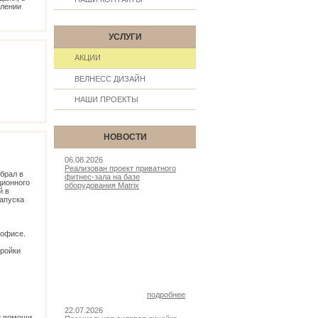
млении
УСЛУГИ
АКЦИИ
ВЕЛНЕСС ДИЗАЙН
НАШИ ПРОЕКТЫ
НОВОСТИ
06.08.2026
Реализован проект приватного
обрал в
фитнес-зала на базе
ционного
оборудования Matrix
й в
запуска
 офисе.
тройки
подробнее
22.07.2026
и помощи