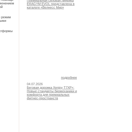
Премиальная силовая линейка
зменением
ERAGYM EVOL представлена в
ой
каталоге «Велнесс Мир»
н режим
ными
латформы
подробнее
04.07.2026
Беговая дорожка Xenjoy T7XP+:
Новые стандарты биомеханики и
комфорта для премиальных
фитнес-пространств