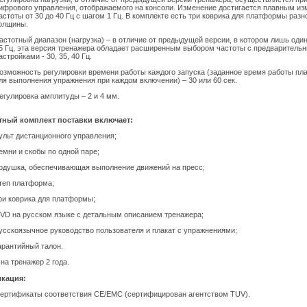
ифрового управления, отображаемого на консоли. Изменение достигается плавным и
астоты от 30 до 40 Гц с шагом 1 Гц. В комплекте есть три коврика для платформы разн
олщины.
астотный диапазон (нагрузка) – в отличие от предыдущей версии, в котором лишь оди
5 Гц, эта версия тренажера обладает расширенным выбором частоты с предваритель
астройками - 30, 35, 40 Гц.
озможность регулировки времени работы каждого запуска (заданное время работы п
ля выполнения упражнения при каждом включении) – 30 или 60 сек.
егулировка амплитуды – 2 и 4 мм.
тный комплект поставки включает:
ульт дистанционного управления;
емни и скобы по одной паре;
одушка, обеспечивающая выполнение движений на пресс;
теп платформа;
ри коврика для платформы;
VD на русском языке с детальным описанием тренажера;
усскоязычное руководство пользователя и плакат с упражнениями;
арантийный талон.
на тренажер 2 года.
кация:
ертификаты соответствия CE/EMC (сертифицирован агентством TUV).