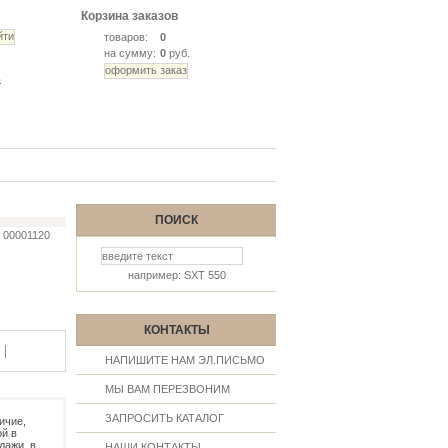
Корзина заказов
товаров:
0
на сумму:
0
руб.
ь
ПОИСК
00001120
например: SXT 550
КОНТАКТЫ
|
НАПИШИТЕ НАМ ЭЛ.ПИСЬМО
МЫ ВАМ ПЕРЕЗВОНИМ
ЗАПРОСИТЬ КАТАЛОГ
ичие,
й в
дажи, в
НАШИ КОНТАКТЫ