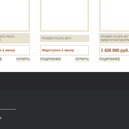
ATE PRO5
POWER PLATE MY
POWER PLATE MY3
E
ВИБРОПЛАТФОР
1 426 000 руб.
 к заказу
Недоступно к заказу
и