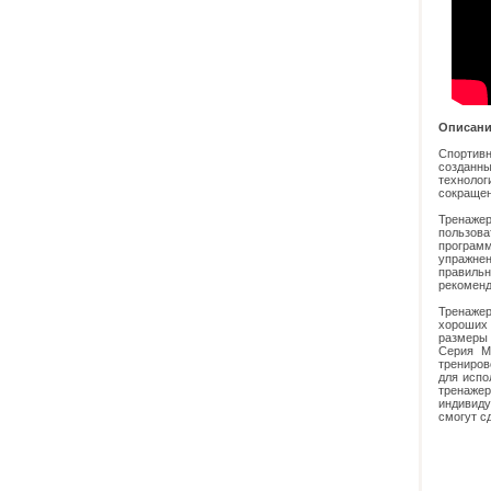
Описани
Спортивн
созданны
техноло
сокращен
Тренаже
пользов
програм
упражнен
правиль
рекоменд
Тренажер
хороших
размеры 
Серия M
трениров
для испо
тренаже
индивиду
смогут с