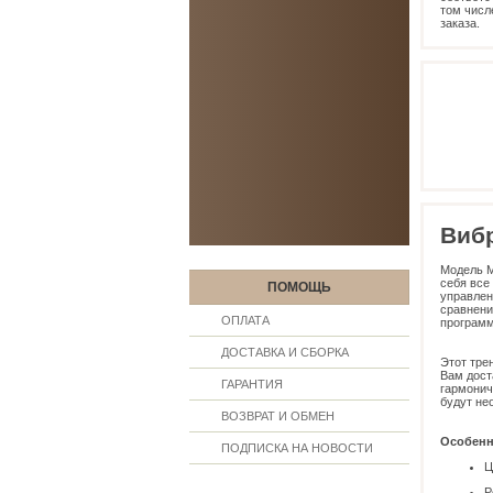
том числ
заказа.
Виб
Модель M
себя все
ПОМОЩЬ
управлен
сравнени
ОПЛАТА
программ
ДОСТАВКА И СБОРКА
Этот тре
Вам дост
ГАРАНТИЯ
гармонич
будут не
ВОЗВРАТ И ОБМЕН
Особенн
ПОДПИСКА НА НОВОСТИ
Ц
Р