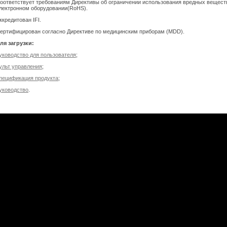
оответствует требованиям Директивы об ограничении использования вредных вещест
лектронном оборудовании(RoHS).
ккредитован IFI.
ертифицирован согласно Директиве по медицинским приборам (MDD).
ля загрузки:
уководство для пользователя
;
ульт управления
;
пецификация продукта
;
уководство
.