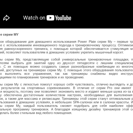
е серии MY
ое оборудование для домашнего использования Power Plate серии My – первые т
е с использованием инновационного подхода к тренировочному процессу. Оптимиз
гия равноускоренного тренинга, с помощью которой обеспечивается стимуляция 
ий, позволяет пользователям в домашних условиях укрепить мышечный корсет.
ры серии My, представляющие собой универсальные тренировочные площадки, п
ателям выбрать для занятий одну из двухсот пятидесяти с лишним специализи
м. С их помощью можно создавать самые разнообразные комбинации из многоч
ий, доступных на тренажерах серии My. С помощью этого оборудования пользовате
но выполнять все упражнения, так как тренажеры снабжены видео инстру
ациями по планированию тренировок и их проведению.
ы серии My с легкостью помогут хорошо себя чувствовать, отлично выглядеть и д
 результатов на спортивных соревнованиях. В отличие от серии Pro они имеют
и мощность, поэтому они позволяют экономить место и издают меньше шума из-за 
y обеспечена достаточным количеством настроек, необходимых для выполнения
ок, а также для массажа и релаксации. Тренажеры этой серии станут оптимальным
льзования в домашних условиях, в небольших SPA-салонах или в салонах красоты. 
ры серии Му, каждый пользователь сможет подобрать для себя наиболее эфф
альную программу тренировок. А благодаря изящному дизайну тренажеров этой с
делать более стильным вид любого помещения.