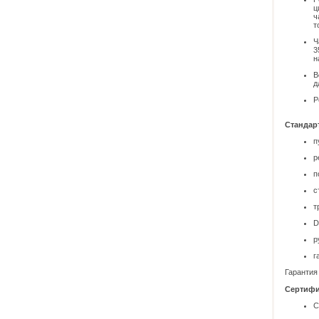
ц
ч
т
Ч
3
н
В
д
Р
Стандар
п
р
п
с
т
D
р
г
Гарантия 
Сертифи
С