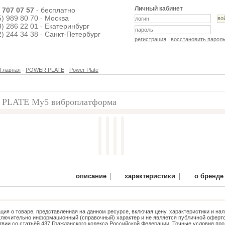
Личный кабинет
) 707 07 57
- бесплатно
5) 989 80 70 - Москва
3) 286 22 01 - Екатеринбург
2) 244 34 38 - Санкт-Петербург
регистрация
восстановить парол
Главная
-
POWER PLATE
-
Power Plate
PLATE My5 виброплатформа
80 000 руб.
|
|
описание
характеристики
о бренде
ия о товаре, представленная на данном ресурсе, включая цену, характеристики и нал
ключительно информационный (справочный) характер и не является публичной оферто
твии со статьёй 437 Гражданского кодекса Российской Федерации. Точные условия про