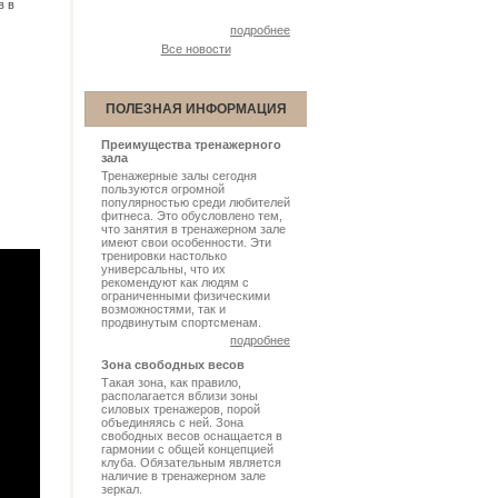
в в
подробнее
Все новости
ПОЛЕЗНАЯ ИНФОРМАЦИЯ
Преимущества тренажерного
зала
Тренажерные залы сегодня
пользуются огромной
популярностью среди любителей
фитнеса. Это обусловлено тем,
что занятия в тренажерном зале
имеют свои особенности. Эти
тренировки настолько
универсальны, что их
рекомендуют как людям с
ограниченными физическими
возможностями, так и
продвинутым спортсменам.
подробнее
Зона свободных весов
Такая зона, как правило,
располагается вблизи зоны
силовых тренажеров, порой
объединяясь с ней. Зона
свободных весов оснащается в
гармонии с общей концепцией
клуба. Обязательным является
наличие в тренажерном зале
зеркал.