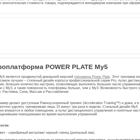
е окончательная стоимость товара, подтверждаются менеджером компании при офор
роплатформа POWER PLATE My5
y5 является продвинутой домашней версией
тренажера
Power
Plate
. Этот тренажер в
 самое лучшее – стильный дизайн корпуса профессиональной серии Pro, пульт дистан
ия, большее количество настроек, позволяющих выполнять большее число упражнени
и с My3, а также поверхность платформы больше, чем у My3. Возможность быстрого 
: Растяжка, Сила, Массаж и Расслабление.
нажер делает доступным Равноускоренный тренинг (Acceleration Training™) и дома, и в
аточно уделять тренировкам лишь 15 минут три раза в неделю. Стильный дизайн My5
но впишется в любое помещение, а пульт дистанционного управления и понятные нас
оценимыми помощниками во время выполнения упражнений.
ости:
вет - серебряный металлик/ черный глянец (рояльный лак).
егулировка нагрузки, в отличие от предыдущей версии тренажера, осуществляется пр