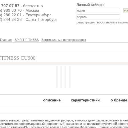
Личный кабинет
) 707 07 57
- бесплатно
5) 989 80 70 - Москва
3) 286 22 01 - Екатеринбург
2) 244 34 38 - Санкт-Петербург
регистрация
восстановить парол
Главная
-
SPIRIT FITNESS
-
Вертикальные велотренажеры
 FITNESS CU900
56 300 руб.
|
|
описание
характеристики
о бренде
ия о товаре, представленная на данном ресурсе, включая цену, характеристики и нал
ключительно информационный (справочный) характер и не является публичной оферто
твии со статьёй 437 Гражданского кодекса Российской Федерации. Точные условия про