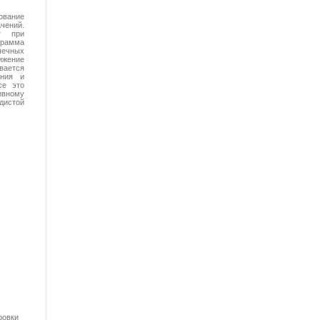
вание
чений.
ит при
рамма
шечных
ижение
вается
ания и
се это
вному
дистой
ровки