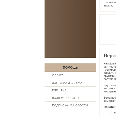
том числ
заказа.
Верт
Уникаль
фитнес-
ПОМОЩЬ
трениров
следить 
ОПЛАТА
другими 
ростом м
ДОСТАВКА И СБОРКА
Внутренн
нагрузку
ГАРАНТИЯ
ход трен
Велотре
ВОЗВРАТ И ОБМЕН
комплект
ПОДПИСКА НА НОВОСТИ
Основны
У