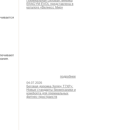
Премиальная силовая линейка
ERAGYM EVOL представлена в
каталоге «Велнесс Мир»
чивается
печивают
вания.
подробнее
04.07.2026
Беговая дорожка Xenjoy T7XP+:
Новые стандарты биомеханики и
комфорта для премиальных
фитнес-пространств