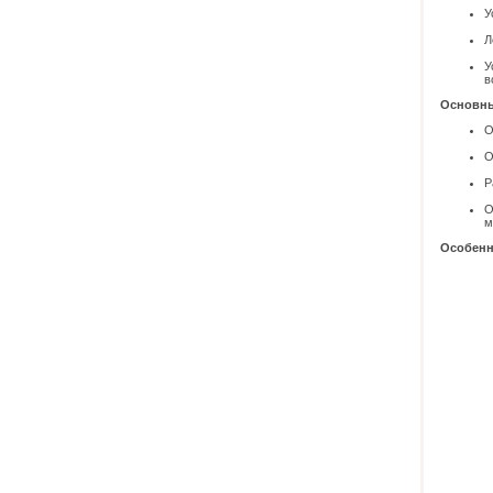
У
Л
У
в
Основны
О
О
Р
О
м
Особенн