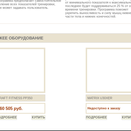
рограмма предполагает самостоятельное
от минимального показателя к максимальн
ление всех показателей тренировки,
последнее будет поддерживаться 25 % от 
е может задавать пользователь.
времени тренировки. Программа поможет
укрепить выносливость и силу мышц нижн
части тела и нижних конечностей.
ЖЕЕ ОБОРУДОВАНИЕ
RAFT FITNESS PP350
MATRIX U30XER
60 505 руб.
Недоступно к заказу