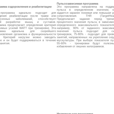
Пульсозависимая программа
амма оздоровления и реабилитации
Это программа направлена на подде
пульса в определенном значении, к
программа идеально подходит для
задается заранее понижая или повышая у
дения реабилитации после травм или
сопротивления. THR (TargetHeart
есенных заболеваний, способствует
Предполагает задание перед тренир
ей разработке мышц и суставов.
процентного значения пульса, в зависимо
амма предполагает определение критерия
определенного максимального показателя
тимых усилий WATT при тренировке. Эта
например, 90% от заданного максима
рамма идеальна для скорейшего
значения пульса подходит для си
ановления организма и функциональности
тренировок, 75-80% - подходит для пров
 Критерий нагрузки можно заводить
занятий, направленных на укрепление сер
ее и он будет поддерживаться в течение
мускулатуры. При выборе показателя пу
занятия.
55-60% - тренировки будут полезн
избавления от лишних килограммов.
Интервальная программа