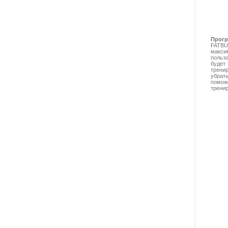
Прогр
FATBU
макс
польз
будет
трени
убрат
помож
тренир