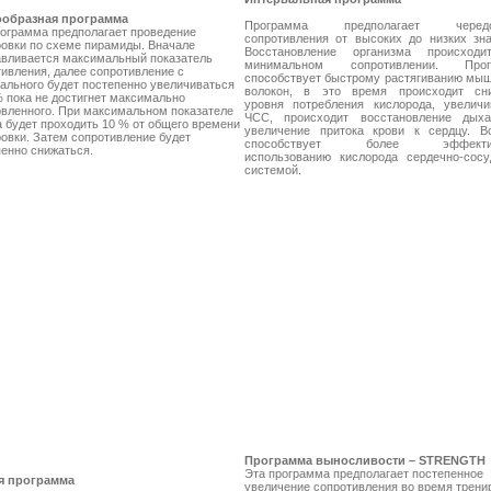
образная программа
Программа предполагает чередо
рограмма предполагает проведение
сопротивления от высоких до низких зна
ровки по схеме пирамиды. Вначале
Восстановление организма происход
авливается максимальный показатель
минимальном сопротивлении. Прог
ивления, далее сопротивление с
способствует быстрому растягиванию мы
ального будет постепенно увеличиваться
волокон, в это время происходит сн
 пока не достигнет максимально
уровня потребления кислорода, увеличи
овленного. При максимальном показателе
ЧСС, происходит восстановление дых
 будет проходить 10 % от общего времени
увеличение притока крови к сердцу. В
овки. Затем сопротивление будет
способствует более эффекти
енно снижаться.
использованию кислорода сердечно-сосу
системой.
Программа выносливост
и – STRENGTH
Эта программа предполагает постепенное
я программа
увеличение сопротивления во время трени