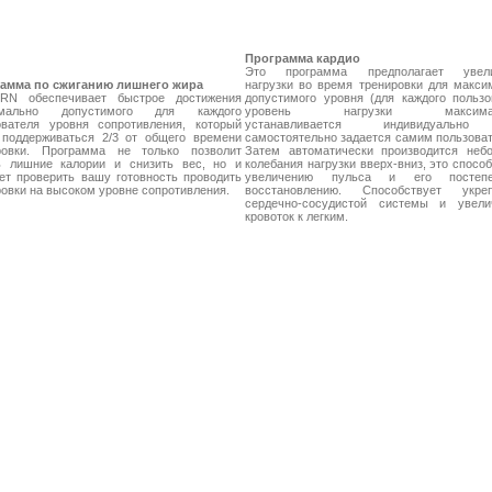
Программа кардио
Это программа предполагает увели
амма по сжиганию лишнего жира
нагрузки во время тренировки для макси
RN обеспечивает быстрое достижения
допустимого уровня (для каждого пользо
имально допустимого для каждого
уровень нагрузки максимал
ователя уровня сопротивления, который
устанавливается индивидуальн
 поддерживаться 2/3 от общего времени
самостоятельно задается самим пользоват
ровки. Программа не только позволит
Затем автоматически производится неб
ь лишние калории и снизить вес, но и
колебания нагрузки вверх-вниз, это спосо
ет проверить вашу готовность проводить
увеличению пульса и его постепе
овки на высоком уровне сопротивления.
восстановлению. Способствует укре
сердечно-сосудистой системы и увели
кровоток к легким.