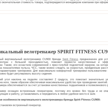
е окончательная стоимость товара, подтверждаются менеджером компании при офор
икальный велотренажер SPIRIT FITNESS CU9
ный вертикальный велотренажер CU900 бренда
Spirit Fitness
предназначен для уст
центрах с большой проходимостью, поможет провести качественные и эфф
ки. Также, его оснастили современной с ярко-голубой подсветкой экраном, на кото
за показателями пульса, ЧСС, также можно следить за скоростью, пройденным расс
параметрами тренировки. Для максимально комфортной тренировки пользователям
ожно будет регулировать высоту сидения.
ий угол наклона на педалях составляет 2 градуса, это помогает значительно 
 на ноги, таким образом обеспечивая максимальное удобство при проведении занятий
ажера обеспечивается за счет установки качественных подшипников и поликлинового 
нажер оснащен встроенным генератором, поэтому его можно без труда и не опа
ующие и работу, устанавливать и передвигать в любое удобное место в зале.
е особенности вертикального велотренажера бренда Spirit Fitness CU900:
становлен встроенный генератор.