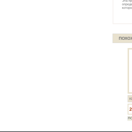
Эта п
опреде
которо
ПОХО
K
2