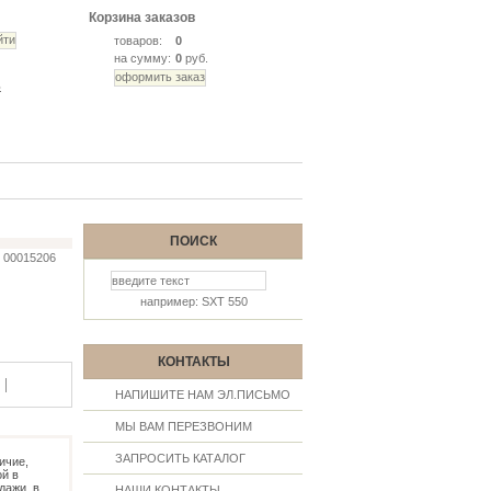
Корзина заказов
товаров:
0
на сумму:
0
руб.
ь
ПОИСК
00015206
например: SXT 550
КОНТАКТЫ
|
НАПИШИТЕ НАМ ЭЛ.ПИСЬМО
МЫ ВАМ ПЕРЕЗВОНИМ
ЗАПРОСИТЬ КАТАЛОГ
ичие,
й в
дажи, в
НАШИ КОНТАКТЫ