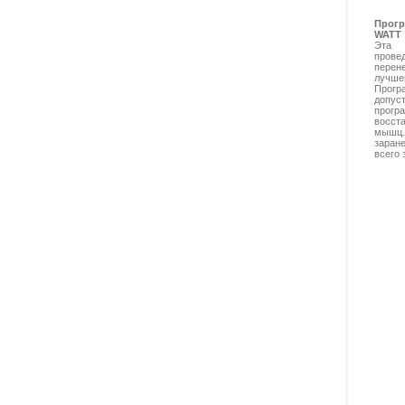
Прогр
WATT
Эта 
прове
перен
лучш
Прогр
допус
прог
восст
мышц.
заран
всего 