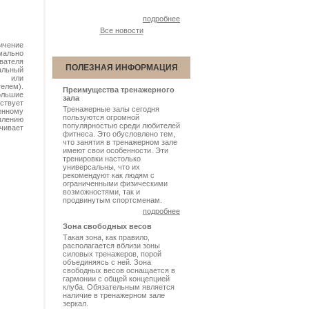
подробнее
Все новости
чение
мально
вателя
ПОЛЕЗНАЯ ИНФОРМАЦИЯ
ьный
о или
елем).
Преимущества тренажерного
ольшие
зала
бствует
Тренажерные залы сегодня
нному
пользуются огромной
плению
популярностью среди любителей
чивает
фитнеса. Это обусловлено тем,
что занятия в тренажерном зале
имеют свои особенности. Эти
тренировки настолько
универсальны, что их
рекомендуют как людям с
ограниченными физическими
возможностями, так и
продвинутым спортсменам.
подробнее
Зона свободных весов
Такая зона, как правило,
располагается вблизи зоны
силовых тренажеров, порой
объединяясь с ней. Зона
свободных весов оснащается в
гармонии с общей концепцией
клуба. Обязательным является
наличие в тренажерном зале
зеркал.