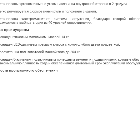
становлены эргономичные, с углом наклона на внутренней стороне в 2 градуса.
егко регулируется формованный руль и положение сидения.
становлена электромагнитная система нагружения, благодаря которой обеспе
озможность выбирать один из 40 уровней сопротивления.
е преимущества
снащен тяжелым маховиком, массой 14 кг.
снащен LED-дисплеем премиум класса с ярко-голубого цвета подсветкой.
ассчитан на пользователей массой тела до 204 кг.
снащен 8-жильным поликлиновым приводным ремнем и подшипниками, которые обес
аксимальную плавность хода и обеспечивают длительный срок эксплуатации оборудо
ости программного обеспечения