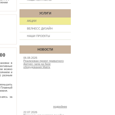
млении
УСЛУГИ
АКЦИИ
ВЕЛНЕСС ДИЗАЙН
НАШИ ПРОЕКТЫ
НОВОСТИ
00
06.08.2026
Реализован проект приватного
ановки в
фитнес-зала на базе
ективные
оборудования Matrix
ром можно
тоянием и
 с разным
уменьшить
. Плавный
ремня.
саясь за
подробнее
22.07.2026