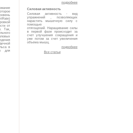
подробнее
ржание
Силовая активность
оторое
Силовая активность - вид
ровень
упражнений , позволяющих
Rate)
нарастить мышечную силу с
овкой
помощью
сти от
отягощений. Наращивание силы
. Так,
в первой фазе происходит за
льного
счет улучшения сокращения и
ловых
уже потом за счет увеличения
едения
объема мышц.
дечной
льса в
подробнее
ы для
Все статьи