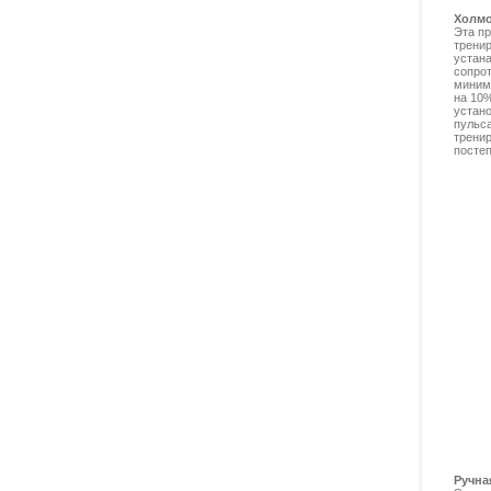
Холмо
Эта п
трени
устан
сопрот
миним
на 10%
устан
пульса
тренир
постеп
Ручна