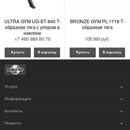
ULTRA GYM UG-ST 840 T-
BRONZE GYM PL-1718 Т-
образная тяга с упором в
образная тяга
наклоне
+7 495 989 80 70
105 990 руб.
Купить
В корзину
Купить
В корзину
+
Услуги
+
Информация
АКЦИИ
+
Контакты
Оплата
Велнесс Дизайн
+
Новости
Доставка и сборка
Напишите нам эл.письмо
Наши проекты