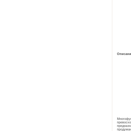
Описани
Многофу
превосх
предназ
продуман