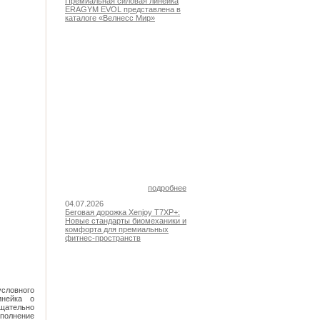
Премиальная силовая линейка
ERAGYM EVOL представлена в
каталоге «Велнесс Мир»
подробнее
04.07.2026
Беговая дорожка Xenjoy T7XP+:
Новые стандарты биомеханики и
комфорта для премиальных
фитнес-пространств
словного
инейка о
щательно
ыполнение