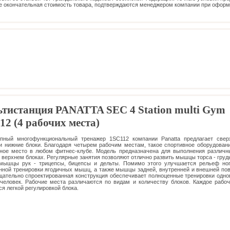
е окончательная стоимость товара, подтверждаются менеджером компании при офор
тистанция PANATTA SEC 4 Station multi Gym
12 (4 рабочих места)
епный многофункциональный тренажер 1SC112 компании Panatta предлагает свер
и нижние блоки. Благодаря четырем рабочим местам, такое спортивное оборудован
ное место в любом фитнес-клубе. Модель предназначена для выполнения различн
 верхнем блоках. Регулярные занятия позволяют отлично развить мышцы торса - грудь
мышцы рук - трицепсы, бицепсы и дельты. Помимо этого улучшается рельеф ног
нной тренировки ягодичных мышц, а также мышцы задней, внутренней и внешней по
щательно спроектированная конструкция обеспечивает полноценные тренировки одн
человек. Рабочие места различаются по видам и количеству блоков. Каждое рабо
ся легкой регулировкой блока.