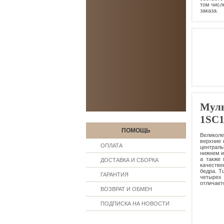
том числ
заказа.
Муль
1SC1
ПОМОЩЬ
Великол
верхние 
ОПЛАТА
централь
нижнем и
а также 
ДОСТАВКА И СБОРКА
качестве
бедра. Т
ГАРАНТИЯ
четырех 
отличает
ВОЗВРАТ И ОБМЕН
ПОДПИСКА НА НОВОСТИ