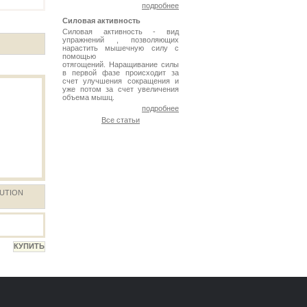
подробнее
Силовая активность
Силовая активность - вид
упражнений , позволяющих
нарастить мышечную силу с
помощью
отягощений. Наращивание силы
в первой фазе происходит за
счет улучшения сокращения и
уже потом за счет увеличения
объема мышц.
подробнее
Все статьи
UTION