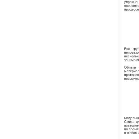
упражнен
спортсме
процессе
Все гру
непревзо
несколь
занимающ
Обивка 
материал
протяже
возможно
Модельны
Смита дл
позволяе
во время
в любом 