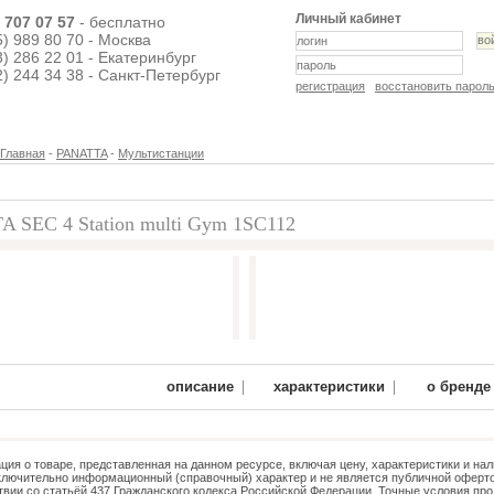
Личный кабинет
) 707 07 57
- бесплатно
5) 989 80 70 - Москва
3) 286 22 01 - Екатеринбург
2) 244 34 38 - Санкт-Петербург
регистрация
восстановить парол
Главная
-
PANATTA
-
Мультистанции
 SEC 4 Station multi Gym 1SC112
66 150 руб.
|
|
описание
характеристики
о бренде
ия о товаре, представленная на данном ресурсе, включая цену, характеристики и нал
ключительно информационный (справочный) характер и не является публичной оферто
твии со статьёй 437 Гражданского кодекса Российской Федерации. Точные условия про