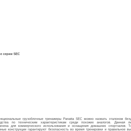
е серии SEC
нкциональные грузоблочные тренажеры Panatta SEC можно назвать эталоном безу
одства по техническим характеристикам среди похожих аналогов. Данная л
начена для коммерческого использования и оснащения домашних спортзалов. Т
ные конструкции гарантируют безопасность во время тренировки и правильное в