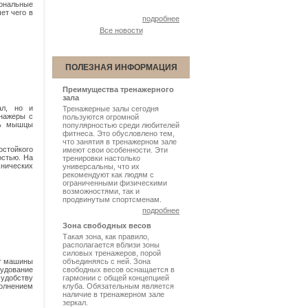
иональные
ет чего в
подробнее
Все новости
ПОЛЕЗНАЯ ИНФОРМАЦИЯ
Преимущества тренажерного
зала
ал, но и
Тренажерные залы сегодня
енажеры с
пользуются огромной
ть мышцы
популярностью среди любителей
фитнеса. Это обусловлено тем,
что занятия в тренажерном зале
стойкого
имеют свои особенности. Эти
остью. На
тренировки настолько
нических
универсальны, что их
рекомендуют как людям с
ограниченными физическими
возможностями, так и
продвинутым спортсменам.
подробнее
Зона свободных весов
Такая зона, как правило,
располагается вблизи зоны
силовых тренажеров, порой
ет машины
объединяясь с ней. Зона
рудование
свободных весов оснащается в
 удобству
гармонии с общей концепцией
полнением
клуба. Обязательным является
наличие в тренажерном зале
зеркал.