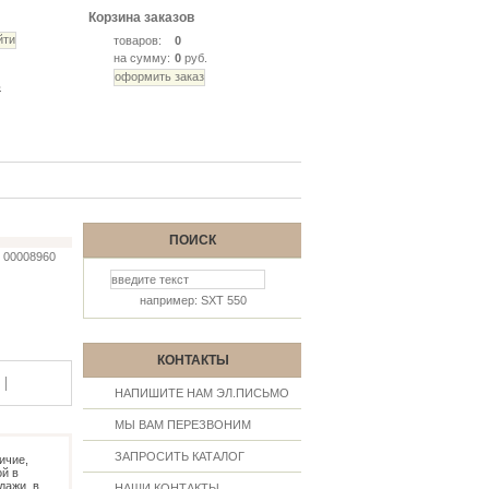
Корзина заказов
товаров:
0
на сумму:
0
руб.
ь
ПОИСК
00008960
например: SXT 550
КОНТАКТЫ
|
НАПИШИТЕ НАМ ЭЛ.ПИСЬМО
МЫ ВАМ ПЕРЕЗВОНИМ
ЗАПРОСИТЬ КАТАЛОГ
ичие,
й в
дажи, в
НАШИ КОНТАКТЫ