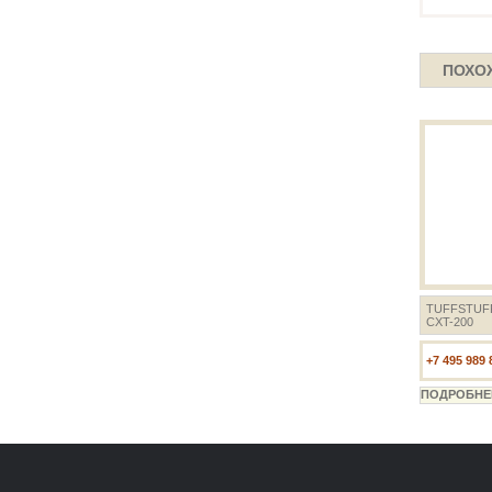
ПОХО
TUFFSTUF
CXT-200
+7 495 989 