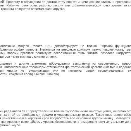
ий. Простоту в обращении по достоинству оценят и начинающие атлеты и професс
ны. Рабочие траектории грамотно рассчитаны с биомеханической точки зрения, за сч
 тренинга создается оптимальная нагрузка.
зоблочные модели Panatta SEC демонстрируют не только широкий функцион
йденную эффективность. Несмотря на внешнюю конструктивную лаконичность, тр
кими парами рукояток реализуют всевозможные типы хватов, позволяя нагружа
егося человека под разными углами.
скамеек и другие элементы оборудования выполнены из современного износо
а. Замечательные тренажеры отличаются фантастической долговечностью и надежн
нии многих лет эксплуатации они не потеряют своих первоначальных тех
стей, сохранив солидный внешний вид.
й ряд Panatta SEC представлен не только грузоблочными конструкциями, он включа
я занятий со свободными весами и универсальные скамьи. Такое спортивное обо
т качественно и в короткий срок проработать все основные группы мышц. Благодаря
 тренировок и высочайшему уровню безопасности, эти модели станут актуальным до
фитнес-клубе.