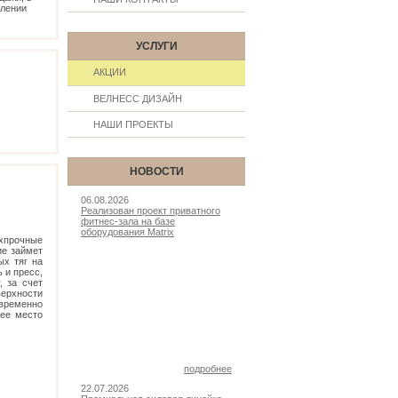
млении
УСЛУГИ
АКЦИИ
ВЕЛНЕСС ДИЗАЙН
НАШИ ПРОЕКТЫ
НОВОСТИ
06.08.2026
Реализован проект приватного
фитнес-зала на базе
оборудования Matrix
хпрочные
ие займет
ых тяг на
 и пресс,
, за счет
верхности
овременно
чее место
подробнее
22.07.2026