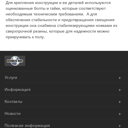
Для крепления конструкции и ее деталей используются
оцинкованные болты и гайки, которые соответствуют
необходимым техническим требованиям. А для
обеспечения стабильности и предотвращения смещения
конструкции она снабжена стабилизирующими ножками из
сверхпрочной резины, которые для надежности можно
прикручивать к полу.
+
Услуги
+
Информация
АКЦИИ
+
Контакты
Оплата
Велнесс Дизайн
+
Новости
Доставка и сборка
Напишите нам эл.письмо
Наши проекты
+
Гарантия
Полезная информация
Мы вам перезвоним
Реализован проект приватного фитнес-зала на базе