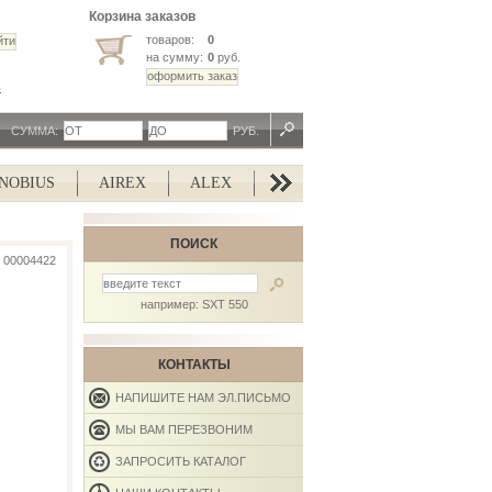
Корзина заказов
товаров:
0
на сумму:
0
руб.
ь
СУММА:
РУБ.
OBIUS
AIREX
ALEX
ALISUN
ALTERG
AL
ПОИСК
00004422
например: SXT 550
КОНТАКТЫ
НАПИШИТЕ НАМ ЭЛ.ПИСЬМО
МЫ ВАМ ПЕРЕЗВОНИМ
ЗАПРОСИТЬ КАТАЛОГ