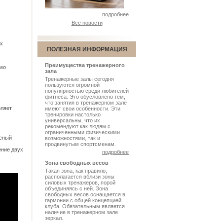
подробнее
Все новости
ых
ПОЛЕЗНАЯ ИНФОРМАЦИЯ
Преимущества тренажерного
ямо
зала
Тренажерные залы сегодня
пользуются огромной
популярностью среди любителей
фитнеса. Это обусловлено тем,
что занятия в тренажерном зале
оляет
имеют свои особенности. Эти
тренировки настолько
универсальны, что их
рекомендуют как людям с
ограниченными физическими
асный
возможностями, так и
продвинутым спортсменам.
ение двух
подробнее
Зона свободных весов
Такая зона, как правило,
располагается вблизи зоны
силовых тренажеров, порой
объединяясь с ней. Зона
свободных весов оснащается в
гармонии с общей концепцией
клуба. Обязательным является
наличие в тренажерном зале
зеркал.