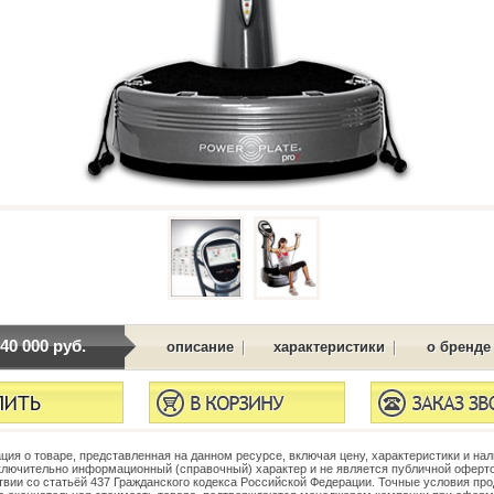
340 000 руб.
|
|
описание
характеристики
о бренде
ия о товаре, представленная на данном ресурсе, включая цену, характеристики и нал
ключительно информационный (справочный) характер и не является публичной оферто
твии со статьёй 437 Гражданского кодекса Российской Федерации. Точные условия про