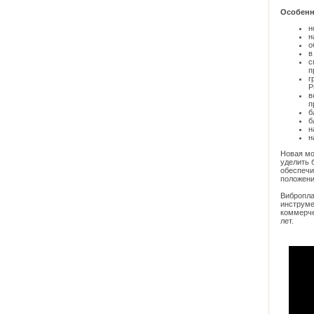
Особенн
н
н
о
в
с
п
г
P
в
п
б
б
н
н
Новая мо
уделить 
обеспечи
положени
Вибропла
инструме
коммерче
лет.