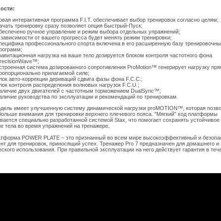
ости:
овая интерактивная программа F.I.T. обеспечивает выбор тренировок согласно целям;
ачать тренировку сразу позволяет опция Быстрый-Пуск;
беспечено ручное управление и режим выбора отдельных упражнений;
 зависимости от вашего прогресса будет менять режим тренировки;
пецифика профессионального спорта включена в его расширенную базу тренировочн
рограмм;
равитационная нагрузка на ваше тело дозируется блоком контроля частотного фона
recisionWave™;
строенная система дозированного сопротивления ProMotion™ генерирует нагрузку пр
ропорционально прилагаемой силе;
лок авто-коррекции дериваций сдвига фазы фона F.C.C.;
лок контроля распределения волновых нагрузок F.C.U.;
аличие двух двигателей с частотным торможением DualSync™;
аличие руководства по эксплуатации и рекомендаций по тренировкам.
дель имеет улучшенную систему динамической нагрузки proMOTION™, которая позв
больше внимания для тренировки верхнего плечевого пояса. "Мягкий" ход платформы
вается специально разработанной системой Stax, что помогает сохранять устойчивое
е тела во время упражнений на тренажере.
тформа POWER PLATE – это признанный во всем мире высокоэффективный и безоп
нт для тренировок, приносящий успех. Тренажер Pro 7 предназначен для домашнего и
ского использования. При правильной эксплуатации на него действует гарантия в теч