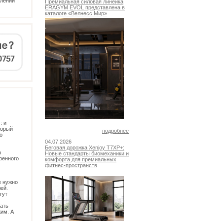
млении
Премиальная силовая линейка
ERAGYM EVOL представлена в
каталоге «Велнесс Мир»
: и
торый
подробнее
о
04.07.2026
Беговая дорожка Xenjoy T7XP+:
р
Новые стандарты биомеханики и
ренного
комфорта для премиальных
фитнес-пространств
е нужно
ей.
гут
ать
им. А