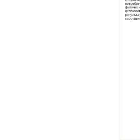
потреби
физичес
целлюлит
результа
спортивн