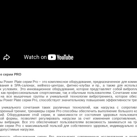
е серии PRO
ы Power Plate серии Pro – это комплексное оборудование, предназначенное для комм
вания в SPA-салонах, wellness-центрах, фитнес-клубах и пр., а также для исполь
 условиях. Это инновационное оборудование, которое представляет собой виброп
 как профессиональным спортсменам, так и обычным пользователям. Сочетание ко
 на все мышечные группы и уникальной технологии вибротренинга, которое обе
ы Power Plate серии Pro, способствует значительному повышению эффективности тр
 уникального сочетания таких различных технологий, как нагрузка с сопротив
оренный тренинг, тренажеры серии Pro способны обеспечить выполнение большого к
ий. Оборудование этой серии, в зависимости от состояния здоровья пользоват
кой формы, позволяет регулировать нагрузки за счет изменения сопротивления,
ы вибрации. Все это обеспечивает пользователям возможность заниматься на т
ate серии Pro с максимальной пользой для собственного здоровья, индивидуально 
 допустимые нагрузки.
вность оборудования серии Pro доказывают современные исследования и подт