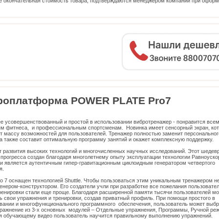
е окончательная стоимость товара, подтверждаются менеджером компании при офор
роплатформа POWER PLATE Pro7
е усовершенствованный и простой в использовании вибротренажер - понравится всем
м фитнеса, и профессиональным спортсменам. Новинка имеет сенсорный экран, ко
т массу возможностей для пользователей. Тренажер полностью заменит персональног
 а также составит оптимальную программу занятий и окажет комплексную поддержку.
т развития высоких технологий и многочисленных научных исследований. Этот шедев
 прогресса создан благодаря многолетнему опыту эксплуатации технологии Равноуско
 и является аутентичным гипер-гравитационным циклоидным генератором четвертого
я.
o 7 оснащен технологией Shuttle. Чтобы пользоваться этим уникальным тренажером н
енером-конструктором. Его создатели учли при разработке все пожелания пользовател
ренировки стали еще проще. Благодаря расширенной памяти тысячи пользователей мо
ь свои упражнения и тренировки, создав приватный профиль. При помощи простого в
вании и многофункционального программного обеспечения, пользователь может выбр
ражнение из 3-х основных модулей – Отдельные упражнения, Программы, Ручной реж
я обучающему видео пользователь научится правильному выполнению упражнений.