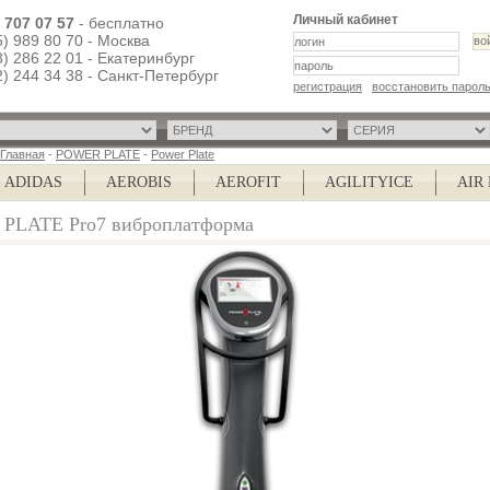
Личный кабинет
) 707 07 57
- бесплатно
5) 989 80 70 - Москва
3) 286 22 01 - Екатеринбург
2) 244 34 38 - Санкт-Петербург
регистрация
восстановить парол
Главная
-
POWER PLATE
-
Power Plate
DIDAS
AEROBIS
AEROFIT
AGILITYICE
AIR N
PLATE Pro7 виброплатформа