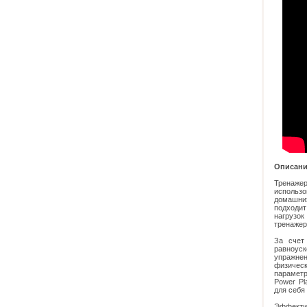
Описани
Тренажер
использо
домашних
подходит
нагрузок
тренажер
За счет
равноуск
упражнен
физичес
параметр
Power Pl
для себя
Эффекти