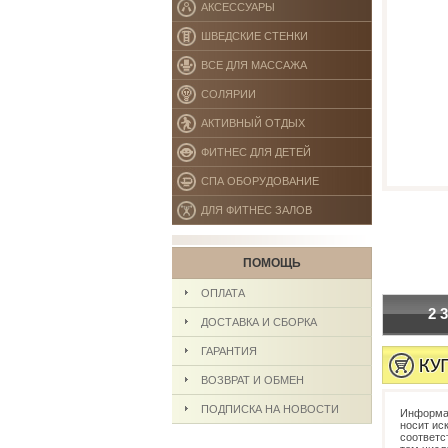
АКСЕССУАРЫ
ШВЕДСКИЕ СТЕНКИ
ВСЕ ДЛЯ МАССАЖА
СОЛЯРИИ
АКТИВНЫЙ ОТДЫХ
ФИТНЕС ДЛЯ ДЕТЕЙ
СПА ОБОРУДОВАНИЕ
ДЛЯ ФИТНЕС ЗАЛОВ
ПОМОЩЬ
ОПЛАТА
2 
ДОСТАВКА И СБОРКА
ГАРАНТИЯ
ВОЗВРАТ И ОБМЕН
ПОДПИСКА НА НОВОСТИ
Информац
носит ис
соответс