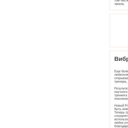
том числ
заказа.
Виб
Еще боле
любителя
открывае
тренера,
Результа
научного
тренинга
поколени
Новый Pr
быть инж
Теперь т
сохранят
использо
любое уп
благодар