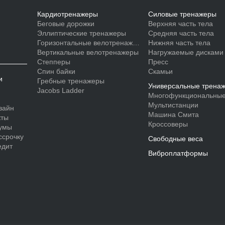
Кардиотренажеры
Силовые тренажеры
Беговые дорожки
Верхняя часть тела
Эллиптические тренажеры
Средняя часть тела
Горизонтальные велотренажеры
Нижняя часть тела
Вертикальные велотренажеры
Нагружаемые дисками
Степперы
Пресс
Спин байки
Скамьи
и
Гребные тренажеры
Универсальные трена
Jacobs Ladder
Многофункциональные
Мультистанции
зайн
Машина Смита
кты
Кроссоверы
умы
ссрочку
Свободные веса
едит
Виброплатформы