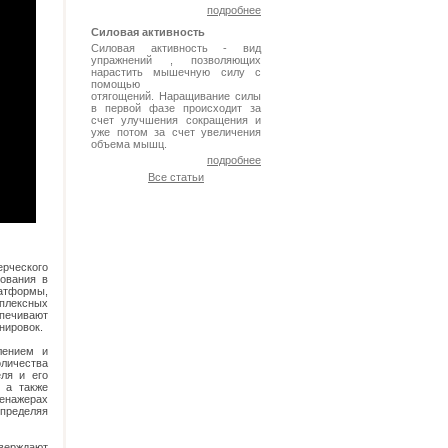
подробнее
Силовая активность
Силовая активность - вид
упражнений , позволяющих
нарастить мышечную силу с
помощью
отягощений. Наращивание силы
в первой фазе происходит за
счет улучшения сокращения и
уже потом за счет увеличения
объема мышц.
подробнее
Все статьи
ерческого
зования в
латформы,
мплексных
спечивают
енировок.
лением и
оличества
еля и его
 а также
ренажерах
определяя
верждают