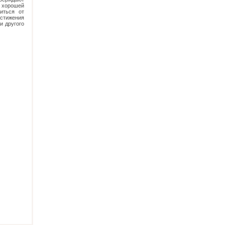
 хорошей
иться от
остижения
и другого