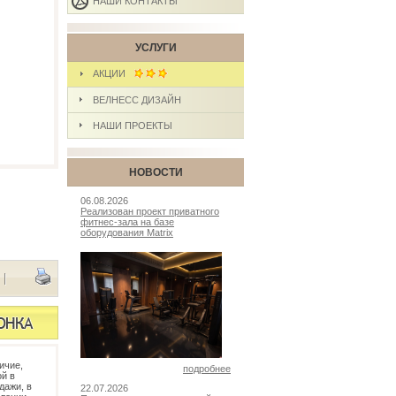
НАШИ КОНТАКТЫ
УСЛУГИ
АКЦИИ
ВЕЛНЕСС ДИЗАЙН
НАШИ ПРОЕКТЫ
НОВОСТИ
06.08.2026
Реализован проект приватного
фитнес-зала на базе
оборудования Matrix
|
ичие,
подробнее
й в
дажи, в
22.07.2026