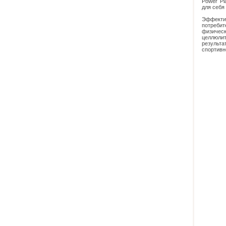
Power Pl
для себя
Эффекти
потреби
физичес
целлюлит
результа
спортивн