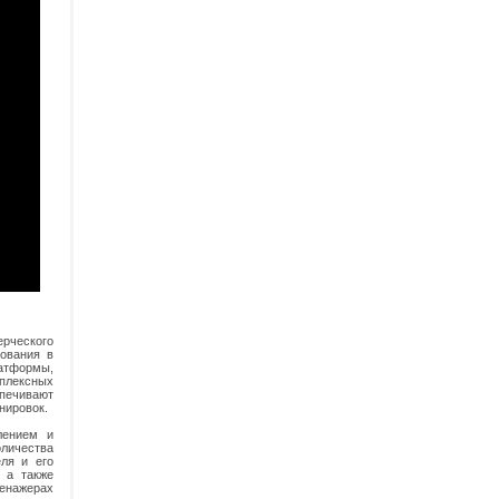
ерческого
зования в
латформы,
мплексных
спечивают
енировок.
лением и
оличества
еля и его
 а также
ренажерах