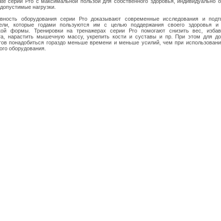
ate серии Pro с максимальной пользой для собственного здоровья, индивидуально 
 допустимые нагрузки.
вность оборудования серии Pro доказывают современные исследования и подт
тели, которые годами пользуются им с целью поддержания своего здоровья и
кой формы. Тренировки на тренажерах серии Pro помогают снизить вес, избав
а, нарастить мышечную массу, укрепить кости и суставы и пр. При этом для д
тов понадобиться гораздо меньше времени и меньше усилий, чем при использовани
ого оборудования.