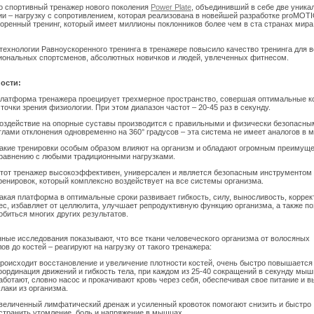
то спортивный тренажер нового поколения
Power Plate
, объединивший в себе две уника
ии – нагрузку с сопротивлением, которая реализована в новейшей разработке proMOTI
оренный тренинг, который имеет миллионы поклонников более чем в ста странах мира
технологии Равноускоренного тренинга в тренажере повысило качество тренинга для в
ональных спортсменов, абсолютных новичков и людей, увлеченных фитнесом.
ости:
латформа тренажера проецирует трехмерное пространство, совершая оптимальные к
 точки зрения физиологии. При этом диапазон частот – 20-45 раз в секунду.
оздействие на опорные суставы производится с правильными и физически безопасны
глами отклонения одновременно на 360° градусов – эта система не имеет аналогов в м
акие тренировки особым образом влияют на организм и обладают огромным преимущ
равнению с любыми традиционными нагрузками.
тот тренажер высокоэффективен, универсален и является безопасным инструментом
ренировок, который комплексно воздействует на все системы организма.
акая платформа в оптимальные сроки развивает гибкость, силу, выносливость, коррек
ес, избавляет от целлюлита, улучшает репродуктивную функцию организма, а также п
обиться многих других результатов.
ные исследования показывают, что все ткани человеческого организма от волосяных
ов до костей – реагируют на нагрузку от такого тренажера:
роисходит восстановление и увеличение плотности костей, очень быстро повышается
оординация движений и гибкость тела, при каждом из 25-40 сокращений в секунду мы
аботают, словно насос и прокачивают кровь через себя, обеспечивая свое питание и 
лаки из организма.
величенный лимфатический дренаж и усиленный кровоток помогают снизить и быстро
странить утомление, боль и напряжение в мышцах.