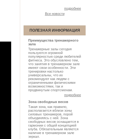
подробнее
Все новости
ПОЛЕЗНАЯ ИНФОРМАЦИЯ
Преимущества тренажерного
зала
Тренажерные залы сегодня
пользуются огромной
популярностью среди любителей
фитнеса. Это обусловлено тем,
что занятия в тренажерном зале
имеют свои особенности. Эти
тренировки настолько
универсальны, что их
рекомендуют как людям с
ограниченными физическими
возможностями, так и
продвинутым спортсменам.
подробнее
Зона свободных весов
Такая зона, как правило,
располагается вблизи зоны
силовых тренажеров, порой
объединяясь с ней. Зона
свободных весов оснащается в
гармонии с общей концепцией
клуба. Обязательным является
наличие в тренажерном зале
зеркал.