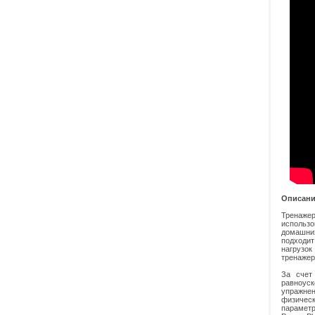
Описани
Тренажер
использо
домашних
подходит
нагрузок
тренажер
За счет
равноуск
упражнен
физичес
параметр