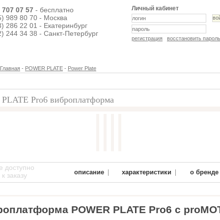
Личный кабинет
) 707 07 57
- бесплатно
5) 989 80 70 - Москва
3) 286 22 01 - Екатеринбург
2) 244 34 38 - Санкт-Петербург
регистрация
восстановить парол
Главная
-
POWER PLATE
-
Power Plate
PLATE Pro6 виброплатформа
е доступно
|
|
описание
характеристики
о бренде
к заказу
роплатформа POWER PLATE Pro6 c proMO