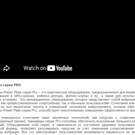
е серии PRO
ы Power Plate серии Pro – это комплексное оборудование, предназначенное для комм
вания в SPA-салонах, wellness-центрах, фитнес-клубах и пр., а также для исполь
 условиях. Это инновационное оборудование, которое представляет собой виброп
 как профессиональным спортсменам, так и обычным пользователям. Сочетание ко
 на все мышечные группы и уникальной технологии вибротренинга, которое обе
ы Power Plate серии Pro, способствует значительному повышению эффективности тр
 уникального сочетания таких различных технологий, как нагрузка с сопротив
оренный тренинг, тренажеры серии Pro способны обеспечить выполнение большого к
ий. Оборудование этой серии, в зависимости от состояния здоровья пользоват
кой формы, позволяет регулировать нагрузки за счет изменения сопротивления,
ы вибрации. Все это обеспечивает пользователям возможность заниматься на т