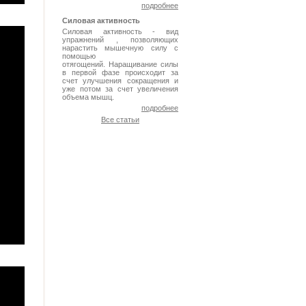
подробнее
Силовая активность
Силовая активность - вид
упражнений , позволяющих
нарастить мышечную силу с
помощью
отягощений. Наращивание силы
в первой фазе происходит за
счет улучшения сокращения и
уже потом за счет увеличения
объема мышц.
подробнее
Все статьи