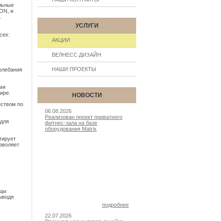
льные
ON, и
.
УСЛУГИ
сех:
АКЦИИ
ВЕЛНЕСС ДИЗАЙН
НАШИ ПРОЕКТЫ
олебания
ми
ире.
НОВОСТИ
еством по
06.08.2026
Реализован проект приватного
 для
фитнес-зала на базе
оборудования Matrix
тирует
озволяет
шцы
выводя
подробнее
22.07.2026