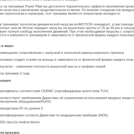
ь на тренажере Power Plate вы достигнете поразительного эффекта омоложения орган
я качества и увеличения продолжительности жизни. По мнению специалистов междун
ии геронтологии и гериатрии, этот тренажер является генератором молодости.
в тренажере технологии динамической нагрузки proMOTION генерирует, а при помощи
очных тросов Vectran передает нагрузку на мышечные группы от 25 до 40 раз в секунд
вает полную свободу выполнения движений. При этом необходимая нагрузка с сопро
ется и изменяется тренажером в зависимости от физической формы каждого пользова
 в мире:
овмещение сопротивления с нагрузкой и технология равноускоренного тренинга.
ренажер создает усилия на мышцы в зависимости от физической формы каждого поль
езультат – изменение плотности мышечной массы и трофики тканей.
на тренажер 2 года.
кация:
ертификаты соответствия CE/EMC (сертифицирован агентством TUV).
оответствует требованиям Директивы об ограничении использования вредных вещест
лектронном оборудовании(RoHS).
ккредитован IFI по уровню II.
ертифицирован согласно Директиве по медицинским приборам (MDD).
DD class2a medical device.
ля загрузки: