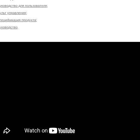
уководство для пользователя
;
ульт управления
;
пецификация продукта
;
уководство
.