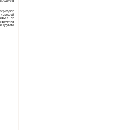
определяя
верждают
 хорошей
иться от
остижения
и другого