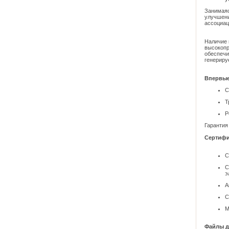
Занимаяс
улучшени
ассоциац
Наличие 
высокопр
обеспечи
генериру
Впервые
С
Т
Р
Гарантия 
Сертифи
С
С
э
А
С
M
Файлы д