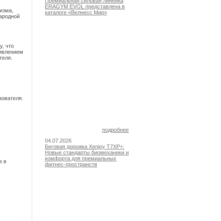
Премиальная силовая линейка
ERAGYM EVOL представлена в
изма,
каталоге «Велнесс Мир»
ародной
у, что
тивлением
теля.
зователя.
подробнее
04.07.2026
Беговая дорожка Xenjoy T7XP+:
Новые стандарты биомеханики и
комфорта для премиальных
в в
фитнес-пространств