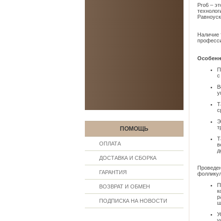
Pro6 – э
технолог
Равноуск
Наличие 
професси
Особенн
П
с
В
у
Т
с
Э
т
ПОМОЩЬ
Т
ОПЛАТА
в
д
ДОСТАВКА И СБОРКА
Проведен
ГАРАНТИЯ
фолликул
П
ВОЗВРАТ И ОБМЕН
к
р
ПОДПИСКА НА НОВОСТИ
ш
У
у