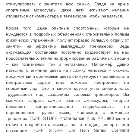
стимулировать к занятиям всю семью. Глядя на яркие
спортивные аксессуары, даже дети испытают желание
оторваться от компьютера и телевизора, чтобы размяться.
Кроме того, даже опытные спортсмены, которые не
нуждаются в подробных объяснениях относительно пользы
физических упражнений, получат гораздо большую отдачу от
занятий на эффектно выглядящих тренажерах. Ведь
окружающая обстановка постоянно воздействует на нас
подсознательно, влияя на формирование различных эмоций
– как позитивных, так и негативных. Например, давно
известно о влиянии цвета на психику человека – скажем,
ярко-желтый и оранжевый цвета стимулируют к активности, а
нейтральные серые тона помогают настроиться на
спокойный лад. Это и многое другое учли специалисты,
трудившиеся над созданием силовых тренажеров. Вы
сможете выбрать самые разные аксессуары, которые
помогают концентрированно воздействовать на
определенные группы мышц. Например, с помощью
тренажера TUFF STUFF Proformance Plus PPL-960 можно
отлично проработать мышцы ног и ягодиц, аппарат под
названием TUFF STUFF Cal Gym Series CG-9503