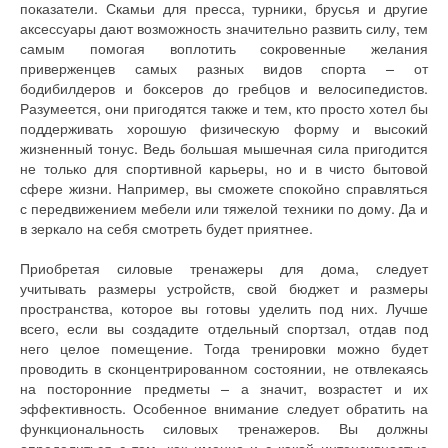
показатели. Скамьи для пресса, турники, брусья и другие
аксессуары дают возможность значительно развить силу, тем
самым помогая воплотить сокровенные желания
приверженцев самых разных видов спорта – от
бодибилдеров и боксеров до гребцов и велосипедистов.
Разумеется, они пригодятся также и тем, кто просто хотел бы
поддерживать хорошую физическую форму и высокий
жизненный тонус. Ведь большая мышечная сила пригодится
не только для спортивной карьеры, но и в чисто бытовой
сфере жизни. Например, вы сможете спокойно справляться
с передвижением мебели или тяжелой техники по дому. Да и
в зеркало на себя смотреть будет приятнее.
Приобретая силовые тренажеры для дома, следует
учитывать размеры устройств, свой бюджет и размеры
пространства, которое вы готовы уделить под них. Лучше
всего, если вы создадите отдельный спортзал, отдав под
него целое помещение. Тогда тренировки можно будет
проводить в сконцентрированном состоянии, не отвлекаясь
на посторонние предметы – а значит, возрастет и их
эффективность. Особенное внимание следует обратить на
функциональность силовых тренажеров. Вы должны
определиться с тем, как именно и с какой интенсивностью