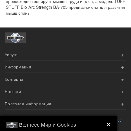
превосходно тренирует мышцы груди и плеч, а модель TUFF
STUFF Bio Arc Strength BA-705 предназначена для развития
мышц спины.
+
Услуги
+
Информация
АКЦИИ
+
Контакты
Оплата
Велнесс Дизайн
+
Новости
Доставка и сборка
Напишите нам эл.письмо
Наши проекты
+
Гарантия
Полезная информация
Мы вам перезвоним
Реализован проект приватного фитнес-зала на базе
оборудования Matrix
Возврат и обмен
Запросить каталог
Преимущества тренажерного зала
Бесплатный телефон
8 800 707 07 57
или посетите
Велнесс
×
Премиальная силовая линейка ERAGYM EVOL
Велнесс Мир и Cookies
Мир
.
представлена в каталоге «Велнесс Мир»
Подписка на новости
Наши контакты
Зона свободных весов