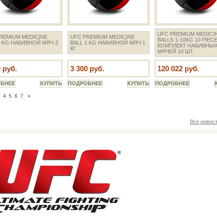
UFC PREMIUM MEDICI
REMIUM MEDICINE
UFC PREMIUM MEDICINE
BALLS 1-10KG 10 PIEC
2 KG НАБИВНОЙ МЯЧ 2
BALL 1 KG НАБИВНОЙ МЯЧ 1
КОМПЛЕКТ НАБИВНЫ
КГ
МЯЧЕЙ 10 ШТ.
 руб.
3 300 руб.
120 022 руб.
4
5
6
7
»
Все новос