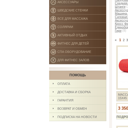
АКСЕССУАРЫ
Средняя 
Штанги
(
Аксессу
ШВЕДСКИЕ СТЕНКИ
Машина 
Силовая
ВСЕ ДЛЯ МАССАЖА
Аксессуа
Кросс Ф
СОЛЯРИИ
Единобо
Гири
(8)
АКТИВНЫЙ ОТДЫХ
1
«
2
3
ФИТНЕС ДЛЯ ДЕТЕЙ
СПА ОБОРУДОВАНИЕ
ДЛЯ ФИТНЕС ЗАЛОВ
ПОМОЩЬ
ОПЛАТА
ДОСТАВКА И СБОРКА
МАСС
15Х45
ГАРАНТИЯ
3 350
ВОЗВРАТ И ОБМЕН
ПОДПИСКА НА НОВОСТИ