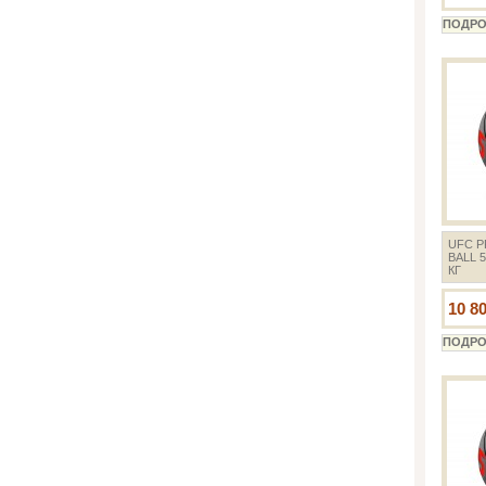
UFC P
BALL 
КГ
10 8