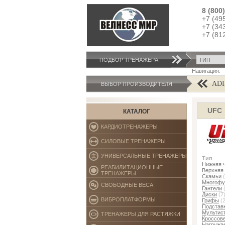
8 (800
+7 (49
+7 (34
+7 (81
ПОДБОР ТРЕНАЖЕРA
Навигация:
AB COASTER
ADID
ВЫБОР ПРОИЗВОДИТЕЛЯ
UFC
КАТАЛОГ
КАРДИОТРЕНАЖЕРЫ
СИЛОВЫЕ ТРЕНАЖЕРЫ
УНИВЕРСАЛЬНЫЕ ТРЕНАЖЕРЫ
Тип
Нижняя ч
РЕАБИЛИТАЦИОННЫЕ
Верхняя 
ТРЕНАЖЕРЫ
Скамьи
(
Многофу
СВОБОДНЫЕ ВЕСА
Гантели
(
Диски
(7
ВИБРОПЛАТФОРМЫ
Грифы
(2
Подстав
Мультис
ТРЕНАЖЕРЫ ДЛЯ РАСТЯЖКИ
Кроссов
Нагружа