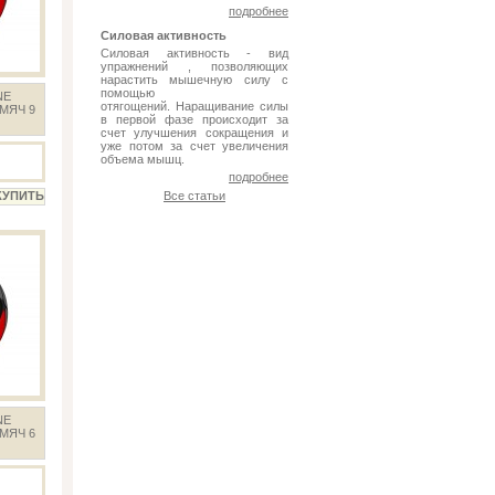
подробнее
Силовая активность
Силовая активность - вид
упражнений , позволяющих
нарастить мышечную силу с
помощью
NE
отягощений. Наращивание силы
МЯЧ 9
в первой фазе происходит за
счет улучшения сокращения и
уже потом за счет увеличения
объема мышц.
подробнее
Все статьи
NE
МЯЧ 6