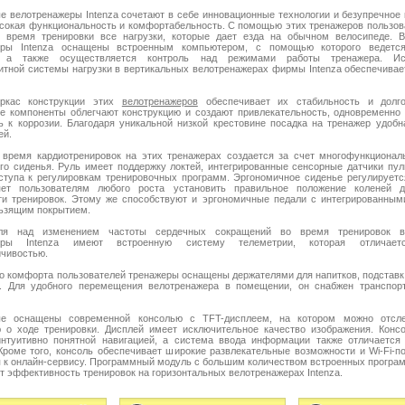
е велотренажеры Intenza сочетают в себе инновационные технологии и безупречное 
сокая функциональность и комфортабельность. С помощью этих тренажеров пользов
о время тренировки все нагрузки, которые дает езда на обычном велосипеде. В
еры Intenza оснащены встроенным компьютером, с помощью которого ведется
, а также осуществляется контроль над режимами работы тренажера. Ис
итной системы нагрузки в вертикальных велотренажерах фирмы Intenza обеспечивае
ркас конструкции этих
велотренажеров
обеспечивает их стабильность и долго
 компоненты облегчают конструкцию и создают привлекательность, одновременно
ь к коррозии. Благодаря уникальной низкой крестовине посадка на тренажер удоб
ей.
время кардиотренировок на этих тренажерах создается за счет многофункционал
го сиденья. Руль имеет поддержку локтей, интегрированные сенсорные датчики пул
ступа к регулировкам тренировочных программ. Эргономичное сиденье регулируетс
яет пользователям любого роста установить правильное положение коленей 
и тренировок. Этому же способствуют и эргономичные педали с интегрированны
ьзящим покрытием.
ля над изменением частоты сердечных сокращений во время тренировок в
жеры Intenza имеют встроенную систему телеметрии, которая отличает
чивостью.
о комфорта пользователей тренажеры оснащены держателями для напитков, подставко
в. Для удобного перемещения велотренажера в помещении, он снабжен транспор
ые оснащены современной консолью с TFT-дисплеем, на котором можно отсл
о ходе тренировки. Дисплей имеет исключительное качество изображения. Конс
нтуитивно понятной навигацией, а система ввода информации также отличается
Кроме того, консоль обеспечивает широкие развлекательные возможности и Wi-Fi-п
 к онлайн-сервису. Программный модуль с большим количеством встроенных програ
т эффективность тренировок на горизонтальных велотренажерах Intenza.