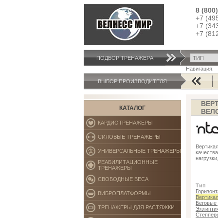
8 (800
+7 (49
+7 (34
+7 (81
ПОДБОР ТРЕНАЖЕРA
Навигация:
AB COASTER
ВЫБОР ПРОИЗВОДИТЕЛЯ
ВЕР
КАТАЛОГ
ВЕЛ
КАРДИОТРЕНАЖЕРЫ
СИЛОВЫЕ ТРЕНАЖЕРЫ
Вертика
УНИВЕРСАЛЬНЫЕ ТРЕНАЖЕРЫ
качеств
нагрузки
РЕАБИЛИТАЦИОННЫЕ
ТРЕНАЖЕРЫ
СВОБОДНЫЕ ВЕСА
Тип
Горизон
ВИБРОПЛАТФОРМЫ
Вертика
Беговые
ТРЕНАЖЕРЫ ДЛЯ РАСТЯЖКИ
Эллипти
Степпер