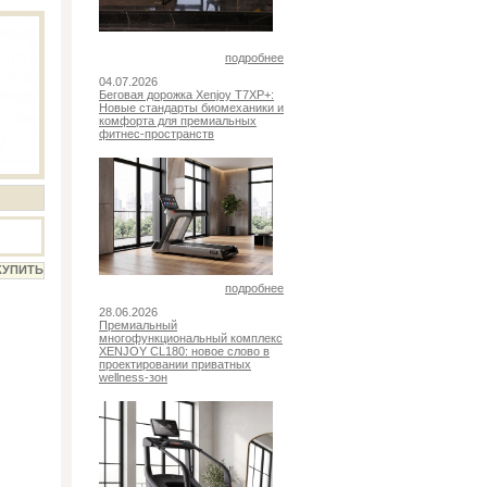
подробнее
04.07.2026
Беговая дорожка Xenjoy T7XP+:
Новые стандарты биомеханики и
комфорта для премиальных
фитнес-пространств
подробнее
28.06.2026
Премиальный
многофункциональный комплекс
XENJOY CL180: новое слово в
проектировании приватных
wellness-зон