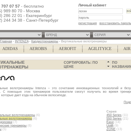
Личный кабинет
) 707 07 57
- бесплатно
5) 989 80 70 - Москва
3) 286 22 01 - Екатеринбург
2) 244 34 38 - Санкт-Петербург
регистрация
восстановить парол
Главная
-
INTENZA
-
Кардиотренажеры
-
Вертикальные велотренажеры
ADIDAS
AEROBIS
AEROFIT
AGILITYICE
AIR N
ТИКАЛЬНЫЕ
СОРТИРОВАТЬ: ПО
ПО
ОТРЕНАЖЕРЫ
ЦЕНЕ
НАЗВАНИ
льные велотренажеры Intenza – это сочетание инновационных технологий и безу
а. С помощью этих тренажеров пользователи смогут получить во время тренир
, которые дает езда на обычном велосипеде.
Подр
Серия
тальные велотренажеры
(6)
450 Series
(11)
льные велотренажеры
(6)
550 Series
(21)
 дорожки
(7)
Ease
(14)
ческие тренажеры
(6)
Uplift
(9)
ы
(5)
ZONE
(13)