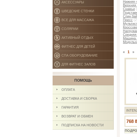
Нижняя ч
АКСЕССУАРЫ
Верхняя 
Скамьи
(
ШВЕДСКИЕ СТЕНКИ
Подстав
Спин ба
ВСЕ ДЛЯ МАССАЖА
Пресс
(2
Мультис
Кроссов
СОЛЯРИИ
Нагружа
Средняя 
АКТИВНЫЙ ОТДЫХ
Машина 
Модульн
ФИТНЕС ДЛЯ ДЕТЕЙ
1
«
»
СПА ОБОРУДОВАНИЕ
ДЛЯ ФИТНЕС ЗАЛОВ
ПОМОЩЬ
ОПЛАТА
ДОСТАВКА И СБОРКА
ГАРАНТИЯ
INTEN
ВОЗВРАТ И ОБМЕН
768 
ПОДПИСКА НА НОВОСТИ