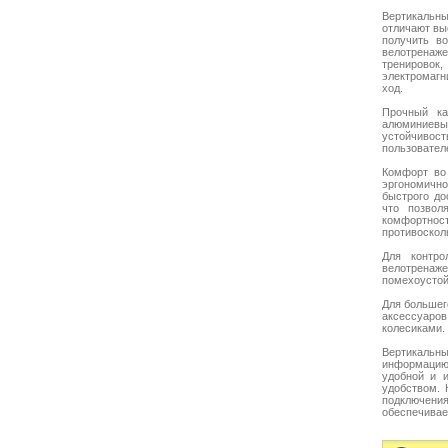
Вертикальны
отличают вы
получить в
велотренаж
тренировок
электромагн
ход.
Прочный ка
алюминиевые
устойчивост
пользовател
Комфорт во 
эргономично
быстрого до
что позвол
комфортност
противоскол
Для контро
велотрена
помехоустой
Для большег
аксессуаро
колесиками.
Вертикальн
информацию 
удобной и и
удобством. 
подключения
обеспечивае