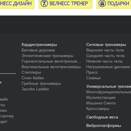
Кардиотренажеры
Силовые тренажеры
Беговые дорожки
Верхняя часть тела
Эллиптические тренажеры
Средняя часть тела
Горизонтальные велотренажеры
Нижняя часть тела
Вертикальные велотренажеры
Нагружаемые дисками
Степперы
Пресс
Спин байки
Скамьи
и
Гребные тренажеры
Универсальные трена
Jacobs Ladder
Многофункциональные
Мультистанции
зайн
Машина Смита
кты
Кроссоверы
умы
ссрочку
Свободные веса
едит
Виброплатформы