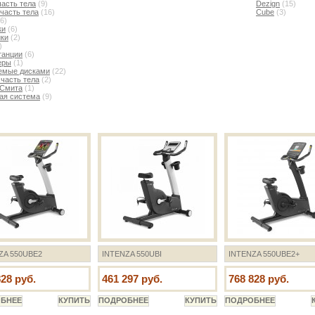
асть тела
(9)
Dezign
(15)
часть тела
(16)
Cube
(3)
6)
ки
(6)
йки
(2)
)
танции
(6)
еры
(1)
емые дисками
(22)
часть тела
(2)
Смита
(1)
ая система
(9)
ZA 550UBE2
INTENZA 550UBI
INTENZA 550UBE2+
828 руб.
461 297 руб.
768 828 руб.