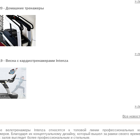
»
п
020 - Домашние тренажеры
»
п
19 - Весна с кардиотренажерами Intenza
»
п
Все новос
ые велотренажеры Intenza относятся к топовой линии профессиональных к
жеров. Благодаря их концептуальному дизайну, который вышел за рамки своего време
 залов выглядит более профессиональным и стильным.