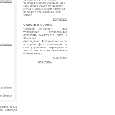
одробнее
свободных весов оснащается в
гармонии с общей концепцией
клуба. Обязательным является
наличие в тренажерном зале
зеркал.
подробнее
Силовая активность
Силовая активность - вид
упражнений , позволяющих
нарастить мышечную силу с
помощью
отягощений. Наращивание силы
одробнее
в первой фазе происходит за
счет улучшения сокращения и
уже потом за счет увеличения
объема мышц.
подробнее
Все статьи
одробнее
ти бренда
оммерческих
ни, интерьер