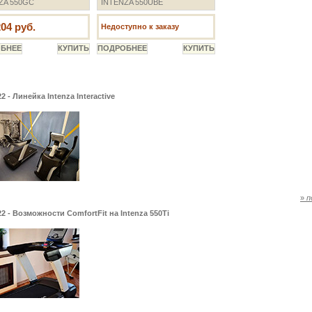
ZA 550GC
INTENZA 550UBE
204 руб.
Недоступно к заказу
22 - Линейка Intenza Interactive
»
п
22 - Возможности ComfortFit на Intenza 550Ti