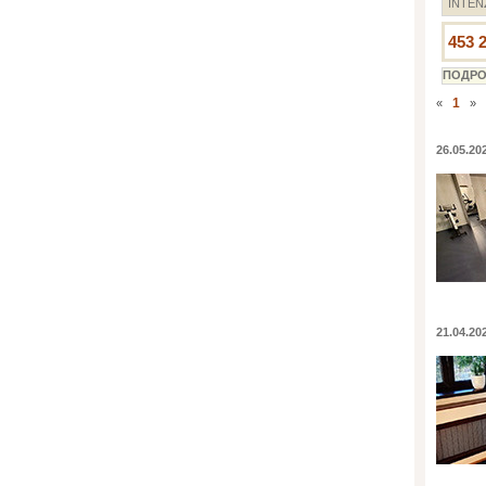
INTEN
453 
1
«
»
26.05.20
21.04.20