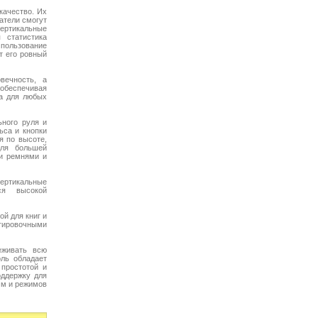
качество. Их
атели смогут
ертикальные
 статистика
пользование
т его ровный
вечность, а
 обеспечивая
на для любых
ьного руля и
ьса и кнопки
я по высоте,
для большей
ми ремнями и
ертикальные
ся высокой
й для книг и
тировочными
еживать всю
оль обладает
 простотой и
оддержку для
мм и режимов