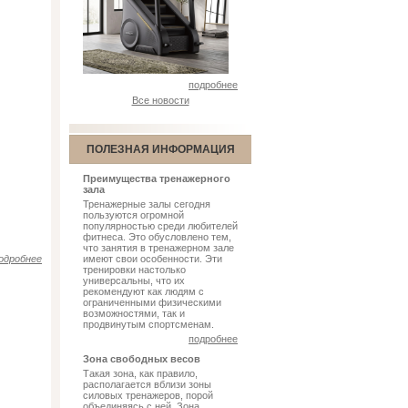
подробнее
Все новости
ПОЛЕЗНАЯ ИНФОРМАЦИЯ
Преимущества тренажерного
зала
Тренажерные залы сегодня
пользуются огромной
популярностью среди любителей
фитнеса. Это обусловлено тем,
что занятия в тренажерном зале
одробнее
имеют свои особенности. Эти
тренировки настолько
универсальны, что их
рекомендуют как людям с
ограниченными физическими
возможностями, так и
продвинутым спортсменам.
подробнее
Зона свободных весов
Такая зона, как правило,
располагается вблизи зоны
силовых тренажеров, порой
объединяясь с ней. Зона