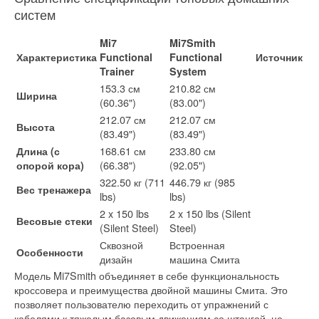
систем
Mi7
Mi7Smith
Характеристика
Functional
Functional
Источник
Trainer
System
153.3 см
210.82 см
Ширина
(60.36")
(83.00")
212.07 см
212.07 см
Высота
(83.49")
(83.49")
168.61 см
233.80 см
Длина (с
(66.38")
(92.05")
опорой кора)
322.50 кг (711
446.79 кг (985
Вес тренажера
lbs)
lbs)
2 x 150 lbs
2 x 150 lbs (Silent
Весовые стеки
(Silent Steel)
Steel)
Сквозной
Встроенная
Особенности
дизайн
машина Смита
Модель Mi7Smith объединяет в себе функциональность
кроссовера и преимущества двойной машины Смита. Это
позволяет пользователю переходить от упражнений с
кабелями к тяжелым базовым движениям со штангой, не