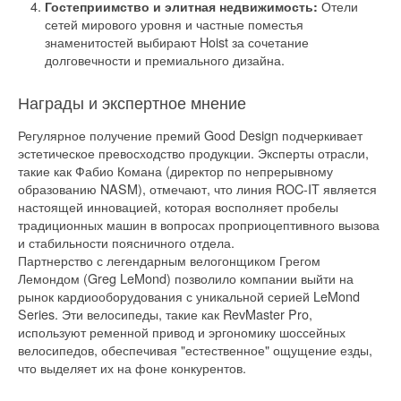
Отели
Гостеприимство и элитная недвижимость:
сетей мирового уровня и частные поместья
знаменитостей выбирают Hoist за сочетание
долговечности и премиального дизайна.
Награды и экспертное мнение
Регулярное получение премий Good Design подчеркивает
эстетическое превосходство продукции. Эксперты отрасли,
такие как Фабио Комана (директор по непрерывному
образованию NASM), отмечают, что линия ROC-IT является
настоящей инновацией, которая восполняет пробелы
традиционных машин в вопросах проприоцептивного вызова
и стабильности поясничного отдела.
Партнерство с легендарным велогонщиком Грегом
Лемондом (Greg LeMond) позволило компании выйти на
рынок кардиооборудования с уникальной серией LeMond
Series. Эти велосипеды, такие как RevMaster Pro,
используют ременной привод и эргономику шоссейных
велосипедов, обеспечивая "естественное" ощущение езды,
что выделяет их на фоне конкурентов.