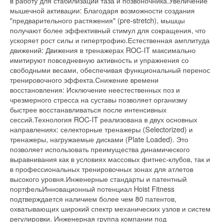
в работу для стабилизации таза и позвоночника.Увеличение
мышечной активации: Благодаря возможности создания
"предварительного растяжения" (pre-stretch), мышцы
получают более эффективный стимул для сокращения, что
ускоряет рост силы и гипертрофию.Естественная амплитуда
движений: Движения в тренажерах ROC-IT максимально
имитируют повседневную активность и упражнения со
свободными весами, обеспечивая функциональный перенос
тренировочного эффекта.Снижение времени
восстановления: Исключение неестественных поз и
чрезмерного стресса на суставы позволяет организму
быстрее восстанавливаться после интенсивных
сессий.Технология ROC-IT реализована в двух основных
направлениях: селекторные тренажеры (Selectorized) и
тренажеры, нагружаемые дисками (Plate Loaded). Это
позволяет использовать преимущества динамического
выравнивания как в условиях массовых фитнес-клубов, так и
в профессиональных тренировочных зонах для атлетов
высокого уровня.Инженерные стандарты и патентный
портфельИнновационный потенциал Hoist Fitness
подтверждается наличием более чем 80 патентов,
охватывающих широкий спектр механических узлов и систем
регулировки. Инженерная группа компании под