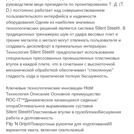
руководством вице-президента по проектированию Т. Д. (T.
D.) постоянно работает над совершенствованием
пользовательского интерфейса и надежности
оборудования.Одним из наиболее значимых
технологических решений является система Silent Steel®. В
традиционных тренажерах шум от удара весовых плит и
трение металла о металл могут отвлекать пользователя и
создавать дискомфорт в премиальных интерьерах.
Технология Silent Steel® предполагает использование
специальных прессованных промышленных пластиковых
втулок в каждой плите, что в сочетании с высокоточной
механической обработкой обеспечивает "стеклянную"
гладкость хода и практически полную бесшумность.
Ключевые технологические инновации Hoist
Технология Описание Основное преимущество
ROC-IT™Динамическое качающееся сиденье/
опораОптимальное выравнивание суставов
Silent Steel®Пластиковые втулки в грузоблокахБесшумная
работа и долговечность
Flip 'N Grip®Поворотные рукоятки для подтягиваний5
вариантов хвата, включая скалолазный