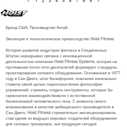
«
1
2
3
4
5
6
7
8
9
»
Бренд США, Производство Китай.
Эволюция и технологическое превосходство Hoist Fitness.
История развития индустрии фитнеса в Соединенных
Штатах неразрывно связана с инновационной
деятельностью компании Hoist Fitness Systems, которая на
протяжении почти пяти десятилетий формирует стандарты
проектирования силового оборудования. Основанная в 1977
году в Сан-Диего, штат Калифорния, компания изначально
ставила своей целью переосмысление философии
упражнений, стремясь создать инструменты, которые бы
гармонично взаимодействовали с естественной
биомеханикой человеческого тела. С момента своего
возникновения в качестве амбициозного производителя в
Сан-Диего, Hoist Fitness стремительно эволюционировала,
став одним из ведущих мировых создателей оборудования
для силовых тренировок, чья продукция сегодня