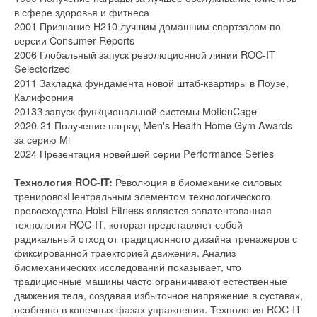
в сфере здоровья и фитнеса
2001 Признание H210 лучшим домашним спортзалом по
версии Consumer Reports
2006 Глобальный запуск революционной линии ROC-IT
Selectorized
2011 Закладка фундамента новой штаб-квартиры в Поуэе,
Калифорния
2013З запуск функциональной системы MotionCage
2020-21 Получение наград Men's Health Home Gym Awards
за серию Mi
2024 Презентация новейшей серии Performance Series
Революция в биомеханике силовых
Технология ROC-IT:
тренировокЦентральным элементом технологического
превосходства Hoist Fitness является запатентованная
технология ROC-IT, которая представляет собой
радикальный отход от традиционного дизайна тренажеров с
фиксированной траекторией движения. Анализ
биомеханических исследований показывает, что
традиционные машины часто ограничивают естественные
движения тела, создавая избыточное напряжение в суставах,
особенно в конечных фазах упражнения. Технология ROC-IT