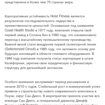
представлена в более чем 70 странах мира.
Корпоративная устойчивость Hoist Fitness является
результатом последовательного лидерства и
преемственности ценностей. Основанная под названием
Coast Health Studio в 1977 году, компания открыла свой
первый завод в Солана-Бич в 1980 году, что ознаменовало
переход к масштабному промышленному производству.
Важной вехой стало внедрение первой селекторной линии
(Selectorized Circuit) в 1985 году, что заложило основу для
будущих инноваций в области стекового оборудования. В
1986 году компания получила статус корпорации в штате
Калифорния, укрепив свою юридическую и финансовую
структуру для дальнейшей экспансии.
Особого внимания заслуживает период расширения в
начале 2010-х годов. Стабильный рост и коммерческий успех
привели к строительству нового современного комплекса в
Поуэе, округ Сан-Диего. В мероприятии приняла участие вся
команда Сан-Диего, а генеральный директор Джефф
Партрик (Jeff Partrick) и операционный директор Билли Ким