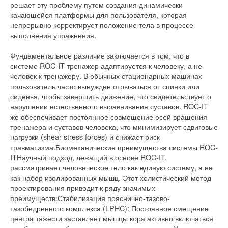
решает эту проблему путем создания динамически
качающейся платформы для пользователя, которая
непрерывно корректирует положение тела в процессе
выполнения упражнения.
Фундаментальное различие заключается в том, что в
системе ROC-IT тренажер адаптируется к человеку, а не
человек к тренажеру. В обычных стационарных машинах
пользователь часто вынужден отрываться от спинки или
сиденья, чтобы завершить движение, что свидетельствует о
нарушении естественного выравнивания суставов. ROC-IT
же обеспечивает постоянное совмещение осей вращения
тренажера и суставов человека, что минимизирует сдвиговые
нагрузки (shear-stress forces) и снижает риск
травматизма.Биомеханические преимущества системы ROC-
ITНаучный подход, лежащий в основе ROC-IT,
рассматривает человеческое тело как единую систему, а не
как набор изолированных мышц. Этот холистический метод
проектирования приводит к ряду значимых
преимуществ:Стабилизация пояснично-тазово-
тазобедренного комплекса (LPHC): Постоянное смещение
центра тяжести заставляет мышцы кора активно включаться