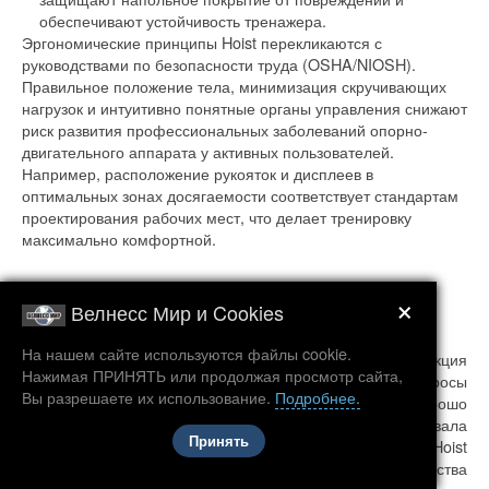
обеспечивают устойчивость тренажера.
Эргономические принципы Hoist перекликаются с
руководствами по безопасности труда (OSHA/NIOSH).
Правильное положение тела, минимизация скручивающих
нагрузок и интуитивно понятные органы управления снижают
риск развития профессиональных заболеваний опорно-
двигательного аппарата у активных пользователей.
Например, расположение рукояток и дисплеев в
оптимальных зонах досягаемости соответствует стандартам
проектирования рабочих мест, что делает тренировку
максимально комфортной.
×
Велнесс Мир и Cookies
На нашем сайте используются файлы cookie.
Благодаря многочисленным тестам и проверкам продукция
Нажимая ПРИНЯТЬ или продолжая просмотр сайта,
компании способна удовлетворить практически все запросы
Вы разрешаете их использование.
Подробнее.
современного пользователя. Стоит отметить, что хорошо
отлаженная система контроля качества способствовала
Принять
тому, что на протяжении многих лет тренажеры Hoist
пользуются заслуженным уважением в отрасли производства